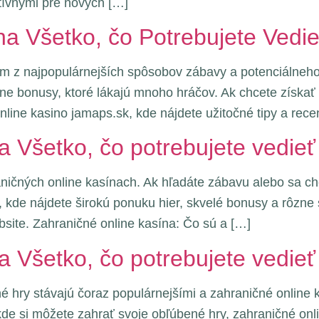
ktívnymi pre nových […]
na Všetko, čo Potrebujete Vedi
ným z najpopulárnejších spôsobov zábavy a potenciálneho
vne bonusy, ktoré lákajú mnoho hráčov. Ak chcete získať v
nline kasino jamaps.sk, kde nájdete užitočné tipy a rece
a Všetko, čo potrebujete vedi
aničných online kasínach. Ak hľadáte zábavu alebo sa ch
 kde nájdete širokú ponuku hier, skvelé bonusy a rôzne s
bsite. Zahraničné online kasína: Čo sú a […]
a Všetko, čo potrebujete vedie
né hry stávajú čoraz populárnejšími a zahraničné online
kde si môžete zahrať svoje obľúbené hry, zahraničné onl