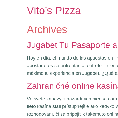
Vito’s Pizza
Archives
Jugabet Tu Pasaporte a
Hoy en día, el mundo de las apuestas en lí
apostadores se enfrentan al entretenimient
máximo tu experiencia en Jugabet. ¿Qué e
Zahraničné online kasín
Vo svete zábavy a hazardných hier sa čoraz 
tieto kasína stali prístupnejšie ako kedyko
rozhodovaní, či sa pripojiť k takémuto onl