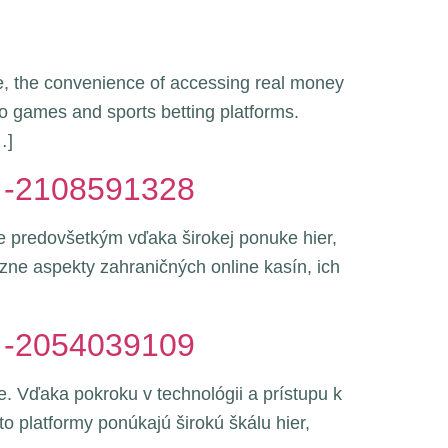
e, the convenience of accessing real money
o games and sports betting platforms.
…]
eť -2108591328
ie predovšetkým vďaka širokej ponuke hier,
ne aspekty zahraničných online kasín, ich
eť -2054039109
. Vďaka pokroku v technológii a prístupu k
to platformy ponúkajú širokú škálu hier,