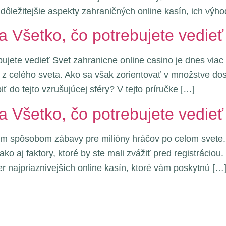
dôležitejšie aspekty zahraničných online kasín, ich výho
a Všetko, čo potrebujete vedi
ujete vedieť Svet zahranicne online casino je dnes viac 
celého sveta. Ako sa však zorientovať v množstve dost
 do tejto vzrušujúcej sféry? V tejto príručke […]
a Všetko, čo potrebujete vedi
nym spôsobom zábavy pre milióny hráčov po celom svete.
ko aj faktory, ktoré by ste mali zvážiť pred registráciou
r najpriaznivejších online kasín, ktoré vám poskytnú […