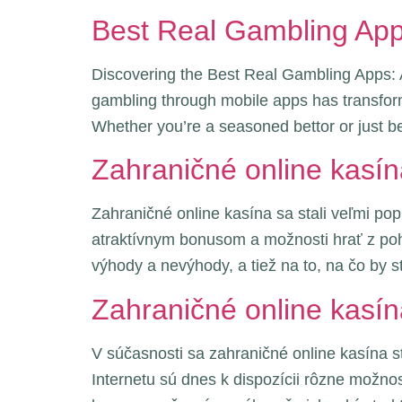
Best Real Gambling Ap
Discovering the Best Real Gambling Apps: 
gambling through mobile apps has transform
Whether you’re a seasoned bettor or just b
Zahraničné online kasín
Zahraničné online kasína sa stali veľmi po
atraktívnym bonusom a možnosti hrať z poh
výhody a nevýhody, a tiež na to, na čo by s
Zahraničné online kasín
V súčasnosti sa zahraničné online kasína s
Internetu sú dnes k dispozícii rôzne možnos