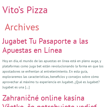
Vito’s Pizza
Archives
Jugabet Tu Pasaporte a las
Apuestas en Línea
Hoy en día, el mundo de las apuestas en línea está en pleno auge, y
plataformas como juga bet están revolucionando la forma en que los
apostadores se enfrentan al entretenimiento. En esta guía,
exploraremos las características, beneficios y consejos sobre cómo
aprovechar al máximo tu experiencia en Jugabet. ¿Qué es Jugabet?
Jugabet es una […]
Zahraničné online kasína
Všetko, čo potrebujete vedieť