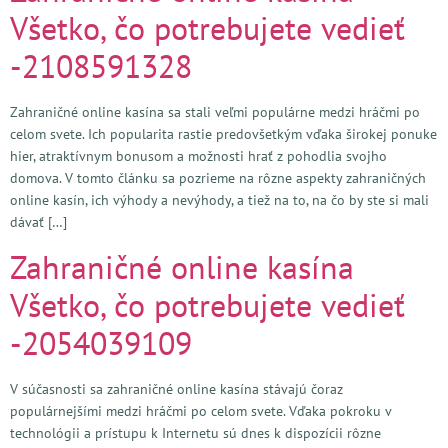
Všetko, čo potrebujete vedieť
-2108591328
Zahraničné online kasína sa stali veľmi populárne medzi hráčmi po
celom svete. Ich popularita rastie predovšetkým vďaka širokej ponuke
hier, atraktívnym bonusom a možnosti hrať z pohodlia svojho
domova. V tomto článku sa pozrieme na rôzne aspekty zahraničných
online kasín, ich výhody a nevýhody, a tiež na to, na čo by ste si mali
dávať […]
Zahraničné online kasína
Všetko, čo potrebujete vedieť
-2054039109
V súčasnosti sa zahraničné online kasína stávajú čoraz
populárnejšími medzi hráčmi po celom svete. Vďaka pokroku v
technológii a prístupu k Internetu sú dnes k dispozícii rôzne