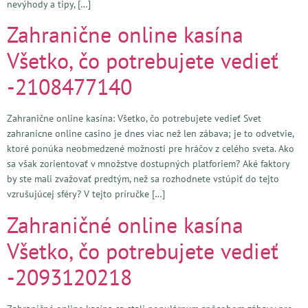
nevýhody a tipy, […]
Zahranične online kasína
Všetko, čo potrebujete vedieť
-2108477140
Zahranične online kasína: Všetko, čo potrebujete vedieť Svet
zahranicne online casino je dnes viac než len zábava; je to odvetvie,
ktoré ponúka neobmedzené možnosti pre hráčov z celého sveta. Ako
sa však zorientovať v množstve dostupných platforiem? Aké faktory
by ste mali zvažovať predtým, než sa rozhodnete vstúpiť do tejto
vzrušujúcej sféry? V tejto príručke […]
Zahraničné online kasína
Všetko, čo potrebujete vedieť
-2093120218