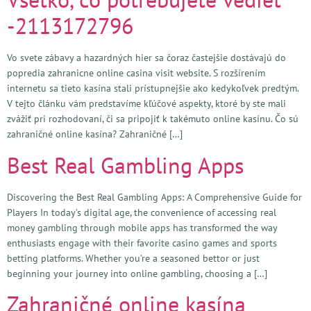
-2113172796
Vo svete zábavy a hazardných hier sa čoraz častejšie dostávajú do
popredia zahranicne online casina visit website. S rozšírením
internetu sa tieto kasína stali prístupnejšie ako kedykoľvek predtým.
V tejto článku vám predstavíme kľúčové aspekty, ktoré by ste mali
zvážiť pri rozhodovaní, či sa pripojiť k takémuto online kasínu. Čo sú
zahraničné online kasína? Zahraničné […]
Best Real Gambling Apps
Discovering the Best Real Gambling Apps: A Comprehensive Guide for
Players In today’s digital age, the convenience of accessing real
money gambling through mobile apps has transformed the way
enthusiasts engage with their favorite casino games and sports
betting platforms. Whether you’re a seasoned bettor or just
beginning your journey into online gambling, choosing a […]
Zahraničné online kasína