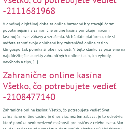
-2111681968
V dnešnej digitálnej dobe sa online hazardné hry stávajú čoraz
populárnejšími a zahraničné online kasína ponúkajú hráčom
fascinujúci svet zábavy a vzrušenia. Ak hľadáte platformu, kde si
môžete zahrať svoje obľúbené hry, zahraničné online casino
klingosport.sk ponúka široké možnosti. V tejto článku sa pozrieme na
najdôležitejšie aspekty zahraničných online kasín, ich výhody,
nevýhody a tipy, […]
Zahranične online kasína
Všetko, čo potrebujete vedieť
-2108477140
Zahranične online kasína: Všetko, čo potrebujete vedieť Svet
zahranicne online casino je dnes viac než len zábava; je to odvetvie,
ktoré ponúka neobmedzené možnosti pre hráčov z celého sveta. Ako
sa však zorientovať v množstve dostupných platforiem? Aké faktory