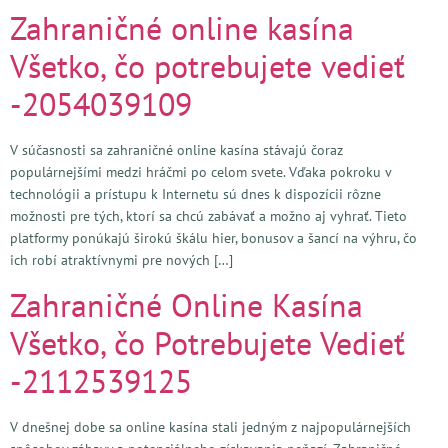
Zahraničné online kasína
Všetko, čo potrebujete vedieť
-2054039109
V súčasnosti sa zahraničné online kasína stávajú čoraz
populárnejšími medzi hráčmi po celom svete. Vďaka pokroku v
technológii a prístupu k Internetu sú dnes k dispozícii rôzne
možnosti pre tých, ktorí sa chcú zabávať a možno aj vyhrať. Tieto
platformy ponúkajú širokú škálu hier, bonusov a šancí na výhru, čo
ich robí atraktívnymi pre nových […]
Zahraničné Online Kasína
Všetko, čo Potrebujete Vedieť
-2112539125
V dnešnej dobe sa online kasína stali jedným z najpopulárnejších