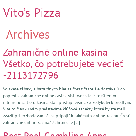
Vito’s Pizza
Archives
Zahraničné online kasína
Všetko, čo potrebujete vedieť
-2113172796
Vo svete zábavy a hazardných hier sa čoraz častejšie dostávajú do
popredia zahranicne online casina visit website. S rozšírením
internetu sa tieto kasína stali prístupnejšie ako kedykoľvek predtým.
V tejto článku vám predstavíme kľúčové aspekty, ktoré by ste mali
zvážiť pri rozhodovaní, či sa pripojiť k takémuto online kasínu. Čo sú
zahraničné online kasína? Zahraničné […]
Best Real Gambling Apps