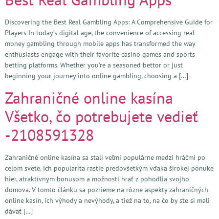
Discovering the Best Real Gambling Apps: A Comprehensive Guide for
Players In today’s digital age, the convenience of accessing real
money gambling through mobile apps has transformed the way
enthusiasts engage with their favorite casino games and sports
betting platforms. Whether you’re a seasoned bettor or just
beginning your journey into online gambling, choosing a […]
Zahraničné online kasína
Všetko, čo potrebujete vedieť
-2108591328
Zahraničné online kasína sa stali veľmi populárne medzi hráčmi po
celom svete. Ich popularita rastie predovšetkým vďaka širokej ponuke
hier, atraktívnym bonusom a možnosti hrať z pohodlia svojho
domova. V tomto článku sa pozrieme na rôzne aspekty zahraničných
online kasín, ich výhody a nevýhody, a tiež na to, na čo by ste si mali
dávať […]