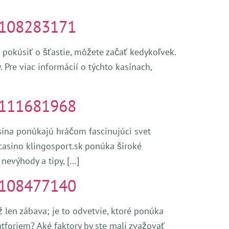
-2108283171
 pokúsiť o šťastie, môžete začať kedykoľvek.
 Pre viac informácií o týchto kasínach,
-2111681968
asína ponúkajú hráčom fascinujúci svet
 casino klingosport.sk ponúka široké
 nevýhody a tipy, […]
-2108477140
ž len zábava; je to odvetvie, ktoré ponúka
foriem? Aké faktory by ste mali zvažovať