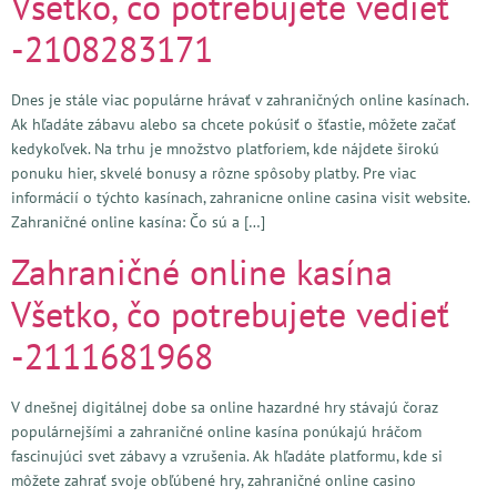
Všetko, čo potrebujete vedieť
-2108283171
Dnes je stále viac populárne hrávať v zahraničných online kasínach.
Ak hľadáte zábavu alebo sa chcete pokúsiť o šťastie, môžete začať
kedykoľvek. Na trhu je množstvo platforiem, kde nájdete širokú
ponuku hier, skvelé bonusy a rôzne spôsoby platby. Pre viac
informácií o týchto kasínach, zahranicne online casina visit website.
Zahraničné online kasína: Čo sú a […]
Zahraničné online kasína
Všetko, čo potrebujete vedieť
-2111681968
V dnešnej digitálnej dobe sa online hazardné hry stávajú čoraz
populárnejšími a zahraničné online kasína ponúkajú hráčom
fascinujúci svet zábavy a vzrušenia. Ak hľadáte platformu, kde si
môžete zahrať svoje obľúbené hry, zahraničné online casino