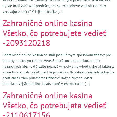
by ste mali zvažovať predtým, než sa rozhodnete vstúpiť do tejto
vzrušujúcej sféry? V tejto príručke […]
Zahraničné online kasína
Všetko, čo potrebujete vedieť
-2093120218
Zahraničné online kasína sa stali populárnym spôsobom zábavy pre
milióny hráčov po celom svete. S rastúcou popularitou online
hazardných hier je dôležité poznať výhody a nevýhody, ako aj faktory,
ktoré by ste mali zvážiť pred registráciou. Na zahraničné online kasína
profi-car.sk vám prinášame užitočné rady a tipy na výber
najpriaznivejších online kasín, ktoré vám poskytnú […]
Zahraničné online kasína
Všetko, čo potrebujete vedieť
-2110617156