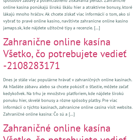
spôsobov zábavy a potenciálneho získavania peňazí. Zahraničné
online kasína ponúkajú širokú škálu hier a atraktívne bonusy, ktoré
lákajú mnoho hráčov. Ak chcete získať viac informácií o tom, ako si
vybrať to pravé online kasíno, navštívte zahranicne online kasino
jamaps.sk, kde nájdete užitočné tipy a recenzie. […]
Zahranične online kasína
Všetko, čo potrebujete vedieť
-2108283171
Dnes je stále viac populárne hrávať v zahraničných online kasínach.
Ak hľadáte zábavu alebo sa chcete pokúsiť o šťastie, môžete začať
kedykoľvek. Na trhu je množstvo platforiem, kde nájdete širokú
ponuku hier, skvelé bonusy a rôzne spôsoby platby. Pre viac
informácií o týchto kasínach, zahranicne online casina visit website.
Zahraničné online kasína: Čo sú a […]
Zahraničné online kasína
Všetko, čo potrebujete vedieť