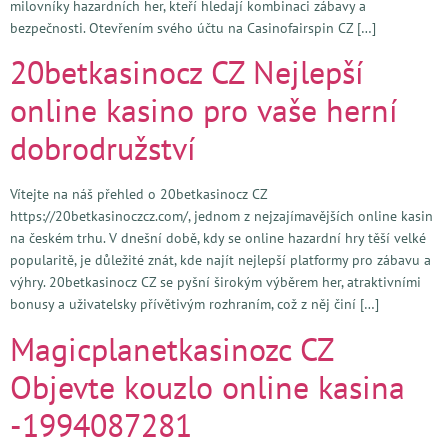
milovníky hazardních her, kteří hledají kombinaci zábavy a
bezpečnosti. Otevřením svého účtu na Casinofairspin CZ […]
20betkasinocz CZ Nejlepší
online kasino pro vaše herní
dobrodružství
Vítejte na náš přehled o 20betkasinocz CZ
https://20betkasinoczcz.com/, jednom z nejzajímavějších online kasin
na českém trhu. V dnešní době, kdy se online hazardní hry těší velké
popularitě, je důležité znát, kde najít nejlepší platformy pro zábavu a
výhry. 20betkasinocz CZ se pyšní širokým výběrem her, atraktivními
bonusy a uživatelsky přívětivým rozhraním, což z něj činí […]
Magicplanetkasinozc CZ
Objevte kouzlo online kasina
-1994087281