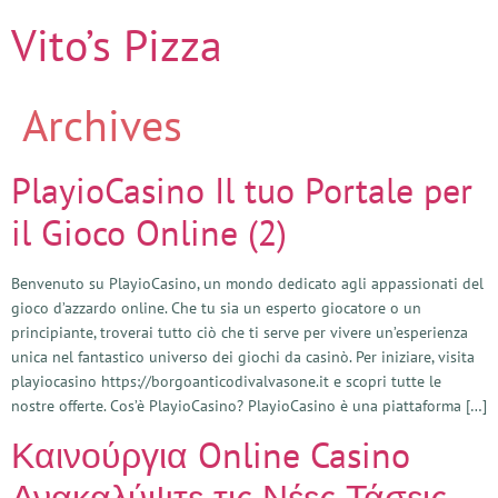
Vito’s Pizza
Archives
PlayioCasino Il tuo Portale per
il Gioco Online (2)
Benvenuto su PlayioCasino, un mondo dedicato agli appassionati del
gioco d’azzardo online. Che tu sia un esperto giocatore o un
principiante, troverai tutto ciò che ti serve per vivere un’esperienza
unica nel fantastico universo dei giochi da casinò. Per iniziare, visita
playiocasino https://borgoanticodivalvasone.it e scopri tutte le
nostre offerte. Cos’è PlayioCasino? PlayioCasino è una piattaforma […]
Καινούργια Online Casino
Ανακαλύψτε τις Νέες Τάσεις