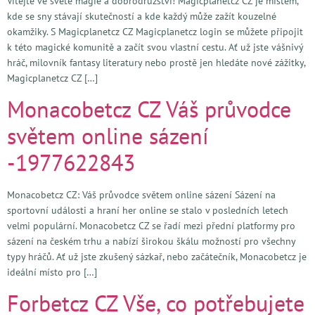
Vítejte ve světě magie a dobrodružství! Magicplanetcz CZ je místem,
kde se sny stávají skutečností a kde každý může zažít kouzelné
okamžiky. S Magicplanetcz CZ Magicplanetcz login se můžete připojit
k této magické komunitě a začít svou vlastní cestu. Ať už jste vášnivý
hráč, milovník fantasy literatury nebo prostě jen hledáte nové zážitky,
Magicplanetcz CZ […]
Monacobetcz CZ Váš průvodce
světem online sázení
-1977622843
Monacobetcz CZ: Váš průvodce světem online sázení Sázení na
sportovní události a hraní her online se stalo v posledních letech
velmi populární. Monacobetcz CZ se řadí mezi přední platformy pro
sázení na českém trhu a nabízí širokou škálu možností pro všechny
typy hráčů. Ať už jste zkušený sázkař, nebo začátečník, Monacobetcz je
ideální místo pro […]
Forbetcz CZ Vše, co potřebujete