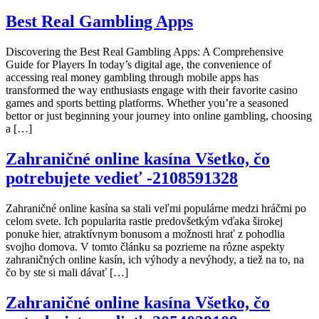
Best Real Gambling Apps
Discovering the Best Real Gambling Apps: A Comprehensive
Guide for Players In today’s digital age, the convenience of
accessing real money gambling through mobile apps has
transformed the way enthusiasts engage with their favorite casino
games and sports betting platforms. Whether you’re a seasoned
bettor or just beginning your journey into online gambling, choosing
a […]
Zahraničné online kasína Všetko, čo
potrebujete vedieť -2108591328
Zahraničné online kasína sa stali veľmi populárne medzi hráčmi po
celom svete. Ich popularita rastie predovšetkým vďaka širokej
ponuke hier, atraktívnym bonusom a možnosti hrať z pohodlia
svojho domova. V tomto článku sa pozrieme na rôzne aspekty
zahraničných online kasín, ich výhody a nevýhody, a tiež na to, na
čo by ste si mali dávať […]
Zahraničné online kasína Všetko, čo