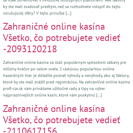
by ste mali zvažovať predtým, než sa rozhodnete vstúpiť do tejto
vzrušujúcej sféry? V tejto príručke […]
Zahraničné online kasína
Všetko, čo potrebujete vedieť
-2093120218
Zahraničné online kasína sa stali populárnym spôsobom zábavy pre
milióny hráčov po celom svete. S rastúcou popularitou online
hazardných hier je dôležité poznať výhody a nevýhody, ako aj faktory,
ktoré by ste mali zvážiť pred registráciou. Na zahraničné online kasína
profi-car.sk vám prinášame užitočné rady a tipy na výber
najpriaznivejších online kasín, ktoré vám poskytnú […]
Zahraničné online kasína
Všetko, čo potrebujete vedieť
-2110617156