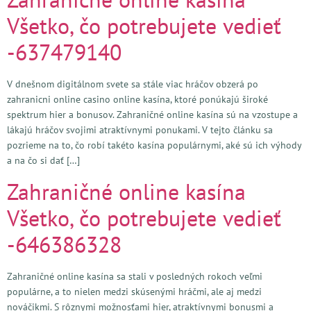
Všetko, čo potrebujete vedieť
-637479140
V dnešnom digitálnom svete sa stále viac hráčov obzerá po
zahranicni online casino online kasína, ktoré ponúkajú široké
spektrum hier a bonusov. Zahraničné online kasína sú na vzostupe a
lákajú hráčov svojimi atraktívnymi ponukami. V tejto článku sa
pozrieme na to, čo robí takéto kasína populárnymi, aké sú ich výhody
a na čo si dať […]
Zahraničné online kasína
Všetko, čo potrebujete vedieť
-646386328
Zahraničné online kasína sa stali v posledných rokoch veľmi
populárne, a to nielen medzi skúsenými hráčmi, ale aj medzi
nováčikmi. S rôznymi možnosťami hier, atraktívnymi bonusmi a