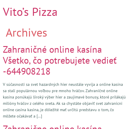
Vito’s Pizza
Archives
Zahraničné online kasína
Všetko, čo potrebujete vedieť
-644908218
V súčasnosti sa svet hazardných hier neustále vyvíja a online kasína
sa stali populárnou voľbou pre mnoho hráčov. Zahraničné online
kasína ponúkajú široký výber hier a zaujímavé bonusy, ktoré prilákajú
milióny hráčov z celého sveta. Ak sa chystáte objaviť svet zahranicni
online casina kasina, je dôležité mať určitú predstavu o tom, čo
môžete očakávať a […]
Zahranične online kasína