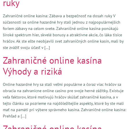
ruky
Zahraničné online kasína: Zábava a bezpečnosť na dosah ruky V
súčasnosti sa online hazardné hry stali jednou z najpopulárnejších
foriem zábavy na celom svete. Zahraničné online kasína ponúkajú
široké spektrum hier, skvelé bonusy a atraktívne akcie, čo láka tisíce
hráčov. Ak ste ešte neobjavili svet zahraničných online kasín, mali by
ste zvážiť svoju účasť v […]
Zahraničné online kasína
Výhody a riziká
Online hazardné hry sa stali veľmi populárne a čoraz viac hráčov sa
obracia na zahranicne online casino pre svoje herné zážitky. Existuje
veľa faktorov, ktoré motivujú hráčov skúšať zahraničné kasína, a v
tejto článku sa pozrieme na najdôležitejšie aspekty, ktoré by ste mali
mať na pamäti pri výbere správneho kasína. Zahraničné online kasína:
Prehľad a […]
Zahraničné online kasína