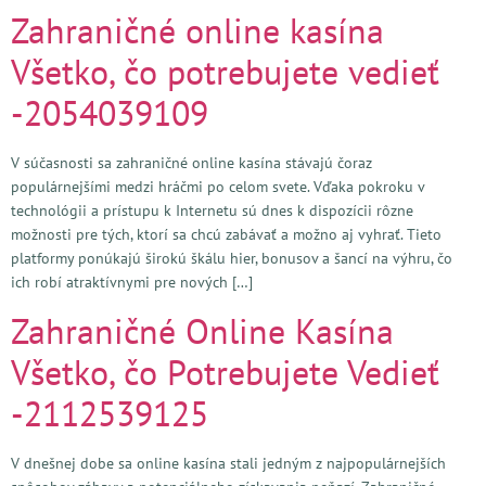
Zahraničné online kasína
Všetko, čo potrebujete vedieť
-2054039109
V súčasnosti sa zahraničné online kasína stávajú čoraz
populárnejšími medzi hráčmi po celom svete. Vďaka pokroku v
technológii a prístupu k Internetu sú dnes k dispozícii rôzne
možnosti pre tých, ktorí sa chcú zabávať a možno aj vyhrať. Tieto
platformy ponúkajú širokú škálu hier, bonusov a šancí na výhru, čo
ich robí atraktívnymi pre nových […]
Zahraničné Online Kasína
Všetko, čo Potrebujete Vedieť
-2112539125
V dnešnej dobe sa online kasína stali jedným z najpopulárnejších