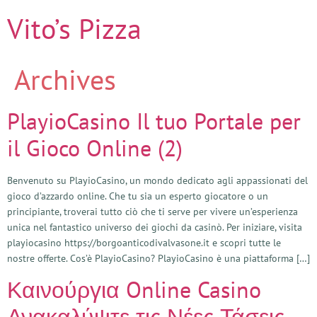
Vito’s Pizza
Archives
PlayioCasino Il tuo Portale per
il Gioco Online (2)
Benvenuto su PlayioCasino, un mondo dedicato agli appassionati del
gioco d’azzardo online. Che tu sia un esperto giocatore o un
principiante, troverai tutto ciò che ti serve per vivere un’esperienza
unica nel fantastico universo dei giochi da casinò. Per iniziare, visita
playiocasino https://borgoanticodivalvasone.it e scopri tutte le
nostre offerte. Cos’è PlayioCasino? PlayioCasino è una piattaforma […]
Καινούργια Online Casino
Ανακαλύψτε τις Νέες Τάσεις