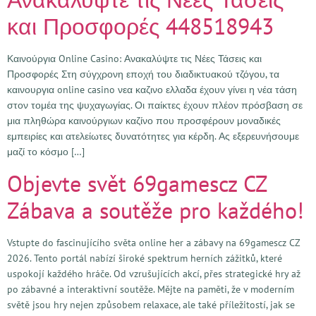
και Προσφορές 448518943
Καινούργια Online Casino: Ανακαλύψτε τις Νέες Τάσεις και
Προσφορές Στη σύγχρονη εποχή του διαδικτυακού τζόγου, τα
καινουργια online casino νεα καζινο ελλαδα έχουν γίνει η νέα τάση
στον τομέα της ψυχαγωγίας. Οι παίκτες έχουν πλέον πρόσβαση σε
μια πληθώρα καινούργιων καζίνο που προσφέρουν μοναδικές
εμπειρίες και ατελείωτες δυνατότητες για κέρδη. Ας εξερευνήσουμε
μαζί το κόσμο […]
Objevte svět 69gamescz CZ
Zábava a soutěže pro každého!
Vstupte do fascinujícího světa online her a zábavy na 69gamescz CZ
2026. Tento portál nabízí široké spektrum herních zážitků, které
uspokojí každého hráče. Od vzrušujících akcí, přes strategické hry až
po zábavné a interaktivní soutěže. Mějte na paměti, že v moderním
světě jsou hry nejen způsobem relaxace, ale také příležitostí, jak se