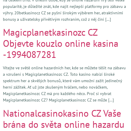
popularitě, je důležité znát, kde najít nejlepší platformy pro zábavu a
výhry. 20betkasinocz CZ se pyšní širokým výběrem her, atraktivními
bonusy a uživatelsky přívětivým rozhraním, což z něj činí […]
Magicplanetkasinozc CZ
Objevte kouzlo online kasina
-1994087281
Vítejte ve světě online hazardních her, kde se můžete těšit na zábavu
a vzrušení s Magicplanetkasinozc CZ. Toto kasino nabízí široké
spektrum her a skvělých bonusů, které vám umožní zažít jedinečný
herní zážitek. Ať už jste zkušeným hráčem, nebo nováčkem,
Magicplanetkasinozc CZ má pro každého něco. Proč si vybrat
Magicplanetkasinozc CZ? Magicplanetkasinozc CZ se může […]
Nationalcasinokasino CZ Vaše
brána do světa online hazardu