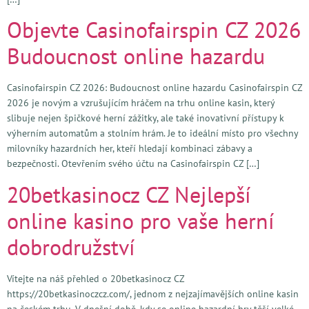
Objevte Casinofairspin CZ 2026
Budoucnost online hazardu
Casinofairspin CZ 2026: Budoucnost online hazardu Casinofairspin CZ
2026 je novým a vzrušujícím hráčem na trhu online kasin, který
slibuje nejen špičkové herní zážitky, ale také inovativní přístupy k
výherním automatům a stolním hrám. Je to ideální místo pro všechny
milovníky hazardních her, kteří hledají kombinaci zábavy a
bezpečnosti. Otevřením svého účtu na Casinofairspin CZ […]
20betkasinocz CZ Nejlepší
online kasino pro vaše herní
dobrodružství
Vítejte na náš přehled o 20betkasinocz CZ
https://20betkasinoczcz.com/, jednom z nejzajímavějších online kasin
na českém trhu. V dnešní době, kdy se online hazardní hry těší velké