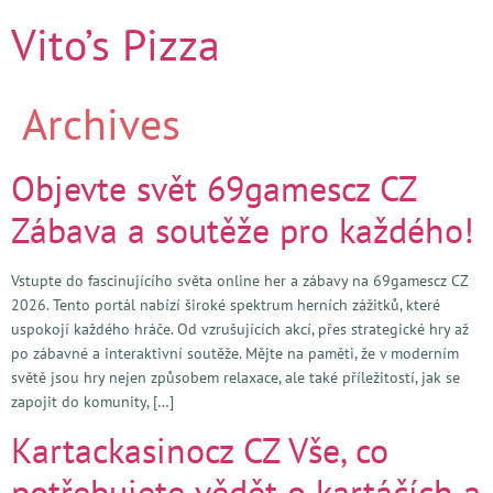
Vito’s Pizza
Archives
Objevte svět 69gamescz CZ
Zábava a soutěže pro každého!
Vstupte do fascinujícího světa online her a zábavy na 69gamescz CZ
2026. Tento portál nabízí široké spektrum herních zážitků, které
uspokojí každého hráče. Od vzrušujících akcí, přes strategické hry až
po zábavné a interaktivní soutěže. Mějte na paměti, že v moderním
světě jsou hry nejen způsobem relaxace, ale také příležitostí, jak se
zapojit do komunity, […]
Kartackasinocz CZ Vše, co
potřebujete vědět o kartáčích a