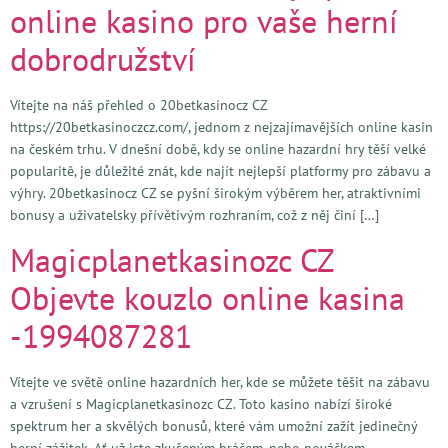
online kasino pro vaše herní
dobrodružství
Vítejte na náš přehled o 20betkasinocz CZ
https://20betkasinoczcz.com/, jednom z nejzajímavějších online kasin
na českém trhu. V dnešní době, kdy se online hazardní hry těší velké
popularitě, je důležité znát, kde najít nejlepší platformy pro zábavu a
výhry. 20betkasinocz CZ se pyšní širokým výběrem her, atraktivními
bonusy a uživatelsky přívětivým rozhraním, což z něj činí […]
Magicplanetkasinozc CZ
Objevte kouzlo online kasina
-1994087281
Vítejte ve světě online hazardních her, kde se můžete těšit na zábavu
a vzrušení s Magicplanetkasinozc CZ. Toto kasino nabízí široké
spektrum her a skvělých bonusů, které vám umožní zažít jedinečný
herní zážitek. Ať už jste zkušeným hráčem, nebo nováčkem,