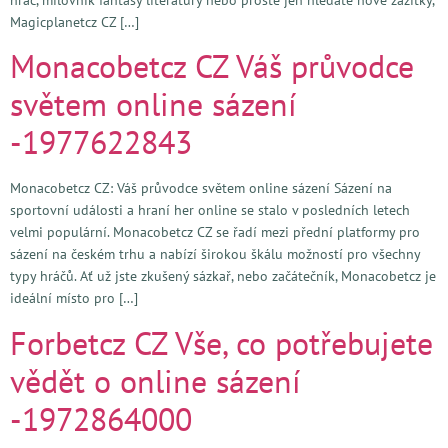
Magicplanetcz CZ […]
Monacobetcz CZ Váš průvodce
světem online sázení
-1977622843
Monacobetcz CZ: Váš průvodce světem online sázení Sázení na
sportovní události a hraní her online se stalo v posledních letech
velmi populární. Monacobetcz CZ se řadí mezi přední platformy pro
sázení na českém trhu a nabízí širokou škálu možností pro všechny
typy hráčů. Ať už jste zkušený sázkař, nebo začátečník, Monacobetcz je
ideální místo pro […]
Forbetcz CZ Vše, co potřebujete
vědět o online sázení
-1972864000