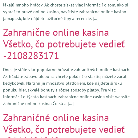
lákajú mnoho hráčov. Ak chcete získať viac informácií o tom, ako si
vybrať to pravé online kasíno, navštívte zahranicne online kasino
jamaps.sk, kde nájdete užitočné tipy a recenzie. […]
Zahranične online kasína
Všetko, čo potrebujete vedieť
-2108283171
Dnes je stále viac populárne hrávať v zahraničných online kasínach.
Ak hľadáte zábavu alebo sa chcete pokúsiť o šťastie, môžete začať
kedykoľvek. Na trhu je množstvo platforiem, kde nájdete širokú
ponuku hier, skvelé bonusy a rôzne spôsoby platby. Pre viac
informácií o týchto kasínach, zahranicne online casina visit website.
Zahraničné online kasína: Čo sú a […]
Zahraničné online kasína
Všetko, čo potrebujete vedieť