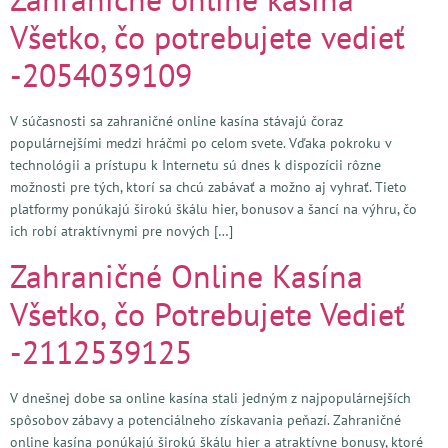
Všetko, čo potrebujete vedieť
-2054039109
V súčasnosti sa zahraničné online kasína stávajú čoraz
populárnejšími medzi hráčmi po celom svete. Vďaka pokroku v
technológii a prístupu k Internetu sú dnes k dispozícii rôzne
možnosti pre tých, ktorí sa chcú zabávať a možno aj vyhrať. Tieto
platformy ponúkajú širokú škálu hier, bonusov a šancí na výhru, čo
ich robí atraktívnymi pre nových […]
Zahraničné Online Kasína
Všetko, čo Potrebujete Vedieť
-2112539125
V dnešnej dobe sa online kasína stali jedným z najpopulárnejších
spôsobov zábavy a potenciálneho získavania peňazí. Zahraničné
online kasína ponúkajú širokú škálu hier a atraktívne bonusy, ktoré