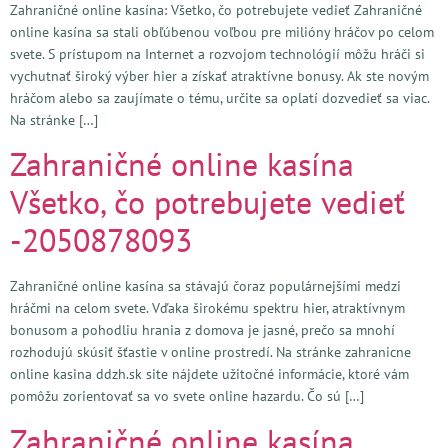
Zahraničné online kasína: Všetko, čo potrebujete vedieť Zahraničné
online kasína sa stali obľúbenou voľbou pre milióny hráčov po celom
svete. S prístupom na Internet a rozvojom technológií môžu hráči si
vychutnať široký výber hier a získať atraktívne bonusy. Ak ste novým
hráčom alebo sa zaujímate o tému, určite sa oplatí dozvedieť sa viac.
Na stránke […]
Zahraničné online kasína
Všetko, čo potrebujete vedieť
-2050878093
Zahraničné online kasína sa stávajú čoraz populárnejšími medzi
hráčmi na celom svete. Vďaka širokému spektru hier, atraktívnym
bonusom a pohodliu hrania z domova je jasné, prečo sa mnohí
rozhodujú skúsiť šťastie v online prostredí. Na stránke zahranicne
online kasina ddzh.sk site nájdete užitočné informácie, ktoré vám
pomôžu zorientovať sa vo svete online hazardu. Čo sú […]
Zahraničné online kasína