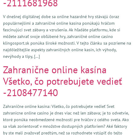
-2111681968
V dnešnej digitálnej dobe sa online hazardné hry stávajú čoraz
populárnejšími a zahraničné online kasína ponúkajú hráčom
fascinujúci svet zábavy a vzrušenia. Ak hľadáte platformu, kde si
môžete zahrať svoje obľúbené hry, zahraničné online casino
klingosport.sk ponúka široké možnosti. V tejto článku sa pozrieme na
najdôležitejšie aspekty zahraničných online kasín, ich výhody,
nevýhody a tipy, […]
Zahranične online kasína
Všetko, čo potrebujete vedieť
-2108477140
Zahranične online kasína: Všetko, čo potrebujete vedieť Svet
zahranicne online casino je dnes viac než len zábava; je to odvetvie,
ktoré ponúka neobmedzené možnosti pre hráčov z celého sveta. Ako
sa však zorientovať v množstve dostupných platforiem? Aké faktory
by ste mali zvažovať predtým, než sa rozhodnete vstúpiť do tejto