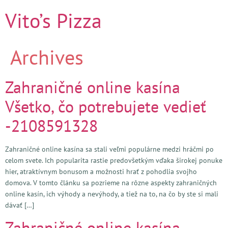
Vito’s Pizza
Archives
Zahraničné online kasína
Všetko, čo potrebujete vedieť
-2108591328
Zahraničné online kasína sa stali veľmi populárne medzi hráčmi po
celom svete. Ich popularita rastie predovšetkým vďaka širokej ponuke
hier, atraktívnym bonusom a možnosti hrať z pohodlia svojho
domova. V tomto článku sa pozrieme na rôzne aspekty zahraničných
online kasín, ich výhody a nevýhody, a tiež na to, na čo by ste si mali
dávať […]
Zahraničné online kasína