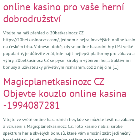
online kasino pro vaše herní
dobrodružství
Vítejte na náš přehled o 20betkasinocz CZ
https://20betkasinoczcz.com/, jednom z nejzajímavějších online kasin
na českém trhu. V dnešní době, kdy se online hazardní hry těší velké
popularitě, je důležité znát, kde najít nejlepší platformy pro zábavu a
výhry. 20betkasinocz CZ se pyšní širokým výběrem her, atraktivními
bonusy a uživatelsky přívětivým rozhraním, což z něj činí […]
Magicplanetkasinozc CZ
Objevte kouzlo online kasina
-1994087281
Vítejte ve světě online hazardních her, kde se můžete těšit na zábavu
a vzrušení s Magicplanetkasinozc CZ. Toto kasino nabízí široké
spektrum her a skvělých bonusů, které vám umožní zažít jedinečný
herní zážitek. Ať už jste zkušeným hráčem, nebo nováčkem,