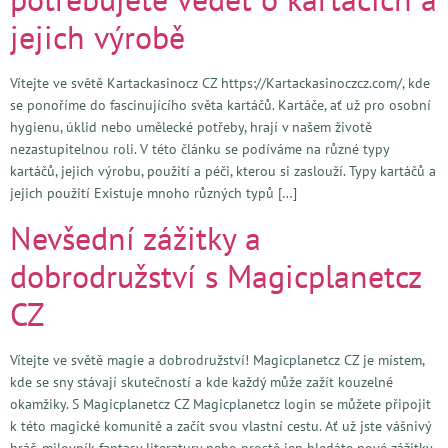
jejich výrobě
Vítejte ve světě Kartackasinocz CZ https://Kartackasinoczcz.com/, kde
se ponoříme do fascinujícího světa kartáčů. Kartáče, ať už pro osobní
hygienu, úklid nebo umělecké potřeby, hrají v našem životě
nezastupitelnou roli. V této článku se podíváme na různé typy
kartáčů, jejich výrobu, použití a péči, kterou si zaslouží. Typy kartáčů a
jejich použití Existuje mnoho různých typů […]
Nevšední zážitky a
dobrodružství s Magicplanetcz
CZ
Vítejte ve světě magie a dobrodružství! Magicplanetcz CZ je místem,
kde se sny stávají skutečností a kde každý může zažít kouzelné
okamžiky. S Magicplanetcz CZ Magicplanetcz login se můžete připojit
k této magické komunitě a začít svou vlastní cestu. Ať už jste vášnivý
hráč, milovník fantasy literatury nebo prostě jen hledáte nové zážitky,