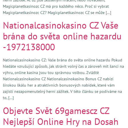
Magicplanetkasinozc CZ má pro každého něco. Proč si vybrat
Magicplanetkasinozc CZ? Magicplanetkasinozc CZ se může […]
Nationalcasinokasino CZ Vaše
brána do světa online hazardu
-1972138000
Nationalcasinokasino CZ: Vaše brána do světa online hazardu Pokud
hledáte vzrušující způsob, jak strávit volný čas a zároveň mít šanci na
výhru, online kasina jsou tou správnou volbou. Zvláště
Nationalcasinokasino CZ Nationalcasinokasino Bonus CZ nabízí
širokou škálu her a atraktivních bonusových nabídek, které vám
zajistí nezapomenutelný herní zážitek. V této článku se podíváme na
to, […]
Objevte Svět 69gamescz CZ
Nejlepší Online Hry na Dosah