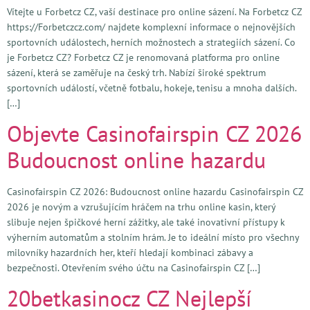
Vítejte u Forbetcz CZ, vaší destinace pro online sázení. Na Forbetcz CZ
https://Forbetczcz.com/ najdete komplexní informace o nejnovějších
sportovních událostech, herních možnostech a strategiích sázení. Co
je Forbetcz CZ? Forbetcz CZ je renomovaná platforma pro online
sázení, která se zaměřuje na český trh. Nabízí široké spektrum
sportovních událostí, včetně fotbalu, hokeje, tenisu a mnoha dalších.
[…]
Objevte Casinofairspin CZ 2026
Budoucnost online hazardu
Casinofairspin CZ 2026: Budoucnost online hazardu Casinofairspin CZ
2026 je novým a vzrušujícím hráčem na trhu online kasin, který
slibuje nejen špičkové herní zážitky, ale také inovativní přístupy k
výherním automatům a stolním hrám. Je to ideální místo pro všechny
milovníky hazardních her, kteří hledají kombinaci zábavy a
bezpečnosti. Otevřením svého účtu na Casinofairspin CZ […]
20betkasinocz CZ Nejlepší