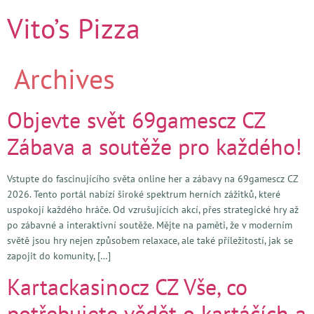
Vito’s Pizza
Archives
Objevte svět 69gamescz CZ
Zábava a soutěže pro každého!
Vstupte do fascinujícího světa online her a zábavy na 69gamescz CZ
2026. Tento portál nabízí široké spektrum herních zážitků, které
uspokojí každého hráče. Od vzrušujících akcí, přes strategické hry až
po zábavné a interaktivní soutěže. Mějte na paměti, že v moderním
světě jsou hry nejen způsobem relaxace, ale také příležitostí, jak se
zapojit do komunity, […]
Kartackasinocz CZ Vše, co
potřebujete vědět o kartáčích a