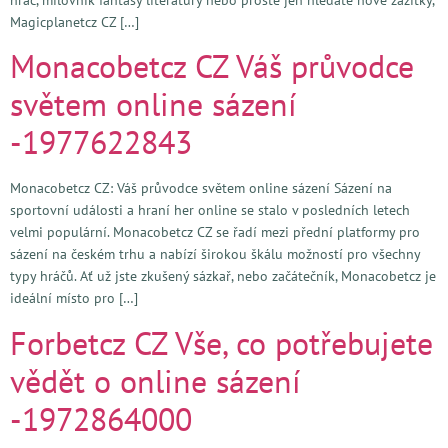
Magicplanetcz CZ […]
Monacobetcz CZ Váš průvodce
světem online sázení
-1977622843
Monacobetcz CZ: Váš průvodce světem online sázení Sázení na
sportovní události a hraní her online se stalo v posledních letech
velmi populární. Monacobetcz CZ se řadí mezi přední platformy pro
sázení na českém trhu a nabízí širokou škálu možností pro všechny
typy hráčů. Ať už jste zkušený sázkař, nebo začátečník, Monacobetcz je
ideální místo pro […]
Forbetcz CZ Vše, co potřebujete
vědět o online sázení
-1972864000