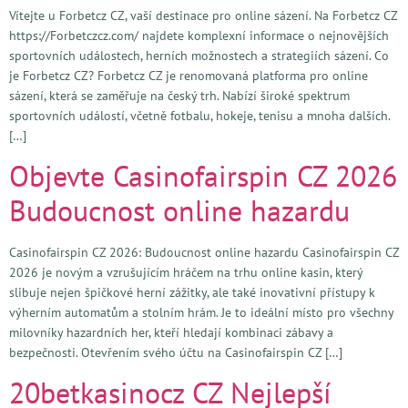
Vítejte u Forbetcz CZ, vaší destinace pro online sázení. Na Forbetcz CZ
https://Forbetczcz.com/ najdete komplexní informace o nejnovějších
sportovních událostech, herních možnostech a strategiích sázení. Co
je Forbetcz CZ? Forbetcz CZ je renomovaná platforma pro online
sázení, která se zaměřuje na český trh. Nabízí široké spektrum
sportovních událostí, včetně fotbalu, hokeje, tenisu a mnoha dalších.
[…]
Objevte Casinofairspin CZ 2026
Budoucnost online hazardu
Casinofairspin CZ 2026: Budoucnost online hazardu Casinofairspin CZ
2026 je novým a vzrušujícím hráčem na trhu online kasin, který
slibuje nejen špičkové herní zážitky, ale také inovativní přístupy k
výherním automatům a stolním hrám. Je to ideální místo pro všechny
milovníky hazardních her, kteří hledají kombinaci zábavy a
bezpečnosti. Otevřením svého účtu na Casinofairspin CZ […]
20betkasinocz CZ Nejlepší