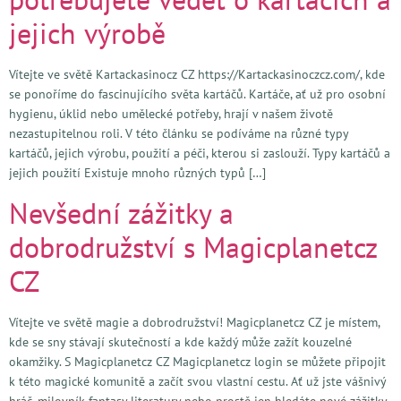
jejich výrobě
Vítejte ve světě Kartackasinocz CZ https://Kartackasinoczcz.com/, kde
se ponoříme do fascinujícího světa kartáčů. Kartáče, ať už pro osobní
hygienu, úklid nebo umělecké potřeby, hrají v našem životě
nezastupitelnou roli. V této článku se podíváme na různé typy
kartáčů, jejich výrobu, použití a péči, kterou si zaslouží. Typy kartáčů a
jejich použití Existuje mnoho různých typů […]
Nevšední zážitky a
dobrodružství s Magicplanetcz
CZ
Vítejte ve světě magie a dobrodružství! Magicplanetcz CZ je místem,
kde se sny stávají skutečností a kde každý může zažít kouzelné
okamžiky. S Magicplanetcz CZ Magicplanetcz login se můžete připojit
k této magické komunitě a začít svou vlastní cestu. Ať už jste vášnivý
hráč, milovník fantasy literatury nebo prostě jen hledáte nové zážitky,