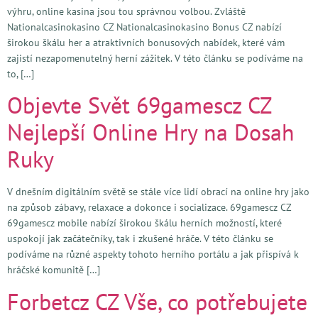
výhru, online kasina jsou tou správnou volbou. Zvláště
Nationalcasinokasino CZ Nationalcasinokasino Bonus CZ nabízí
širokou škálu her a atraktivních bonusových nabídek, které vám
zajistí nezapomenutelný herní zážitek. V této článku se podíváme na
to, […]
Objevte Svět 69gamescz CZ
Nejlepší Online Hry na Dosah
Ruky
V dnešním digitálním světě se stále více lidí obrací na online hry jako
na způsob zábavy, relaxace a dokonce i socializace. 69gamescz CZ
69gamescz mobile nabízí širokou škálu herních možností, které
uspokojí jak začátečníky, tak i zkušené hráče. V této článku se
podíváme na různé aspekty tohoto herního portálu a jak přispívá k
hráčské komunitě […]
Forbetcz CZ Vše, co potřebujete