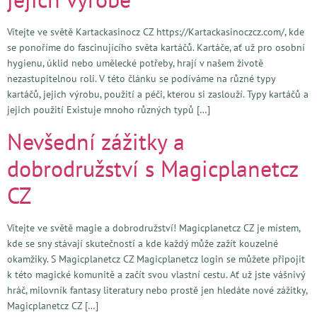
Vítejte ve světě Kartackasinocz CZ https://Kartackasinoczcz.com/, kde
se ponoříme do fascinujícího světa kartáčů. Kartáče, ať už pro osobní
hygienu, úklid nebo umělecké potřeby, hrají v našem životě
nezastupitelnou roli. V této článku se podíváme na různé typy
kartáčů, jejich výrobu, použití a péči, kterou si zaslouží. Typy kartáčů a
jejich použití Existuje mnoho různých typů […]
Nevšední zážitky a
dobrodružství s Magicplanetcz
CZ
Vítejte ve světě magie a dobrodružství! Magicplanetcz CZ je místem,
kde se sny stávají skutečností a kde každý může zažít kouzelné
okamžiky. S Magicplanetcz CZ Magicplanetcz login se můžete připojit
k této magické komunitě a začít svou vlastní cestu. Ať už jste vášnivý
hráč, milovník fantasy literatury nebo prostě jen hledáte nové zážitky,
Magicplanetcz CZ […]