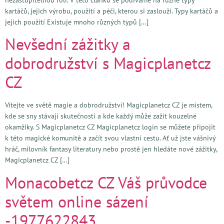
kartáčů, jejich výrobu, použití a péči, kterou si zaslouží. Typy kartáčů a
jejich použití Existuje mnoho různých typů […]
Nevšední zážitky a
dobrodružství s Magicplanetcz
CZ
Vítejte ve světě magie a dobrodružství! Magicplanetcz CZ je místem,
kde se sny stávají skutečností a kde každý může zažít kouzelné
okamžiky. S Magicplanetcz CZ Magicplanetcz login se můžete připojit
k této magické komunitě a začít svou vlastní cestu. Ať už jste vášnivý
hráč, milovník fantasy literatury nebo prostě jen hledáte nové zážitky,
Magicplanetcz CZ […]
Monacobetcz CZ Váš průvodce
světem online sázení
-1977622843