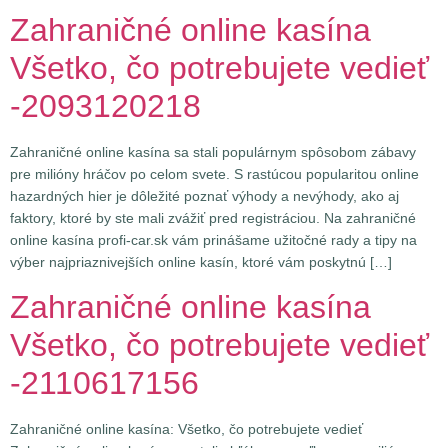
Zahraničné online kasína
Všetko, čo potrebujete vedieť
-2093120218
Zahraničné online kasína sa stali populárnym spôsobom zábavy
pre milióny hráčov po celom svete. S rastúcou popularitou online
hazardných hier je dôležité poznať výhody a nevýhody, ako aj
faktory, ktoré by ste mali zvážiť pred registráciou. Na zahraničné
online kasína profi-car.sk vám prinášame užitočné rady a tipy na
výber najpriaznivejších online kasín, ktoré vám poskytnú […]
Zahraničné online kasína
Všetko, čo potrebujete vedieť
-2110617156
Zahraničné online kasína: Všetko, čo potrebujete vedieť