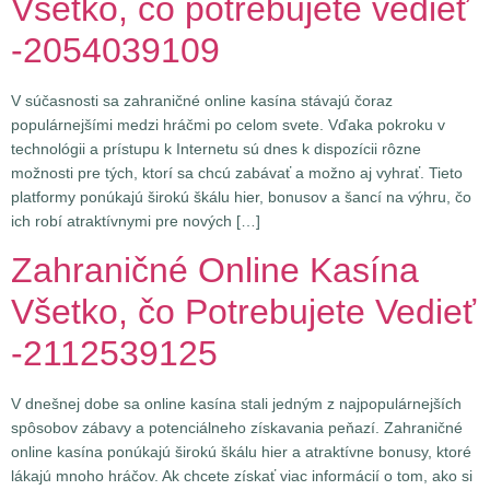
Všetko, čo potrebujete vedieť
-2054039109
V súčasnosti sa zahraničné online kasína stávajú čoraz
populárnejšími medzi hráčmi po celom svete. Vďaka pokroku v
technológii a prístupu k Internetu sú dnes k dispozícii rôzne
možnosti pre tých, ktorí sa chcú zabávať a možno aj vyhrať. Tieto
platformy ponúkajú širokú škálu hier, bonusov a šancí na výhru, čo
ich robí atraktívnymi pre nových […]
Zahraničné Online Kasína
Všetko, čo Potrebujete Vedieť
-2112539125
V dnešnej dobe sa online kasína stali jedným z najpopulárnejších
spôsobov zábavy a potenciálneho získavania peňazí. Zahraničné
online kasína ponúkajú širokú škálu hier a atraktívne bonusy, ktoré
lákajú mnoho hráčov. Ak chcete získať viac informácií o tom, ako si