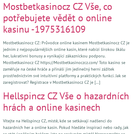
Mostbetkasinocz CZ Vše, co
potřebujete vědět o online
kasinu -1975316109
Mostbetkasinocz CZ: Průvodce online kasinem Mostbetkasinocz CZ je
jedním z nejpopulárnějších online kasin, které nabízí širokou škálu
her, lukrativní bonusy a vynikající zákaznickou podporu.
Mostbetkasinocz CZ https://Mostbetkasinoczcz.com/ Toto kasino se
zaměřuje na české hráče a přináší jim jedinečný herní zážitek
prostřednictvím své intuitivní platformy a praktických funkcí. Jak se
zaregistrovat? Registrace v Mostbetkasinocz CZ je […]
Hellspincz CZ Vše o hazardních
hrách a online kasinech
Vítejte na Hellspincz CZ, místě, kde se setkávají nadšenci do
hazardních her a online kasin. Pokud hledáte inspiraci nebo rady, jak
se stát úspěšným hráčem, jste na správném místě! Nezapomeňte se