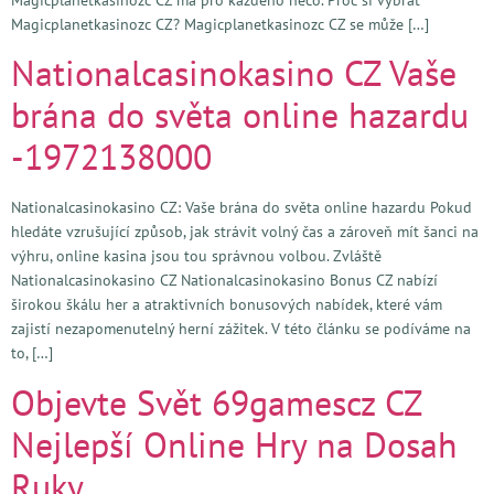
Magicplanetkasinozc CZ? Magicplanetkasinozc CZ se může […]
Nationalcasinokasino CZ Vaše
brána do světa online hazardu
-1972138000
Nationalcasinokasino CZ: Vaše brána do světa online hazardu Pokud
hledáte vzrušující způsob, jak strávit volný čas a zároveň mít šanci na
výhru, online kasina jsou tou správnou volbou. Zvláště
Nationalcasinokasino CZ Nationalcasinokasino Bonus CZ nabízí
širokou škálu her a atraktivních bonusových nabídek, které vám
zajistí nezapomenutelný herní zážitek. V této článku se podíváme na
to, […]
Objevte Svět 69gamescz CZ
Nejlepší Online Hry na Dosah
Ruky