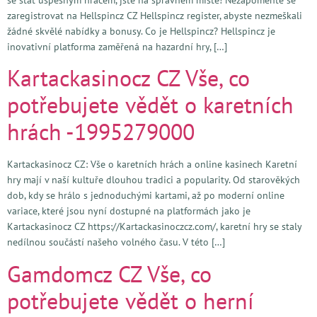
zaregistrovat na Hellspincz CZ Hellspincz register, abyste nezmeškali
žádné skvělé nabídky a bonusy. Co je Hellspincz? Hellspincz je
inovativní platforma zaměřená na hazardní hry, […]
Kartackasinocz CZ Vše, co
potřebujete vědět o karetních
hrách -1995279000
Kartackasinocz CZ: Vše o karetních hrách a online kasinech Karetní
hry mají v naší kultuře dlouhou tradici a popularity. Od starověkých
dob, kdy se hrálo s jednoduchými kartami, až po moderní online
variace, které jsou nyní dostupné na platformách jako je
Kartackasinocz CZ https://Kartackasinoczcz.com/, karetní hry se staly
nedílnou součástí našeho volného času. V této […]
Gamdomcz CZ Vše, co
potřebujete vědět o herní