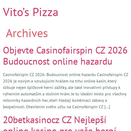
Vito’s Pizza
Archives
Objevte Casinofairspin CZ 2026
Budoucnost online hazardu
Casinofairspin CZ 2026: Budoucnost online hazardu Casinofairspin CZ
2026 je novým a vzrušujícím hráčem na trhu online kasin, který
slibuje nejen špičkové herní zážitky, ale také inovativní přístupy k
výherním automatům a stolním hrám. Je to ideální místo pro všechny
milovníky hazardních her, kteří hledají kombinaci zábavy a
bezpečnosti. Otevřením svého účtu na Casinofairspin CZ […]
20betkasinocz CZ Nejlepší
online kasino pro vaše herní