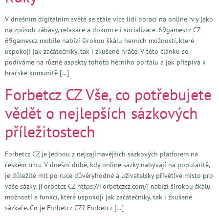
V dnešním digitálním světě se stále více lidí obrací na online hry jako
na způsob zábavy, relaxace a dokonce i socializace. 69gamescz CZ
69gamescz mobile nabízí širokou škálu herních možností, které
uspokojí jak začátečníky, tak i zkušené hráče. V této článku se
podíváme na různé aspekty tohoto herního portálu a jak přispívá k
hráčské komunitě […]
Forbetcz CZ Vše, co potřebujete
vědět o nejlepších sázkových
příležitostech
Forbetcz CZ je jednou z nejzajímavějších sázkových platforem na
českém trhu. V dnešní době, kdy online sázky nabývají na popularitě,
je důležité mít po ruce důvěryhodné a uživatelsky přívětivé místo pro
vaše sázky. [Forbetcz CZ https://Forbetczcz.com/] nabízí širokou škálu
možností a funkcí, které uspokojí jak začátečníky, tak i zkušené
sázkaře. Co je Forbetcz CZ? Forbetcz […]