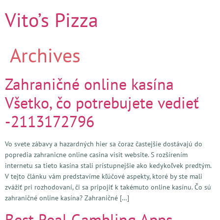
Vito’s Pizza
Archives
Zahraničné online kasína
Všetko, čo potrebujete vedieť
-2113172796
Vo svete zábavy a hazardných hier sa čoraz častejšie dostávajú do
popredia zahranicne online casina visit website. S rozšírením
internetu sa tieto kasína stali prístupnejšie ako kedykoľvek predtým.
V tejto článku vám predstavíme kľúčové aspekty, ktoré by ste mali
zvážiť pri rozhodovaní, či sa pripojiť k takémuto online kasínu. Čo sú
zahraničné online kasína? Zahraničné […]
Best Real Gambling Apps