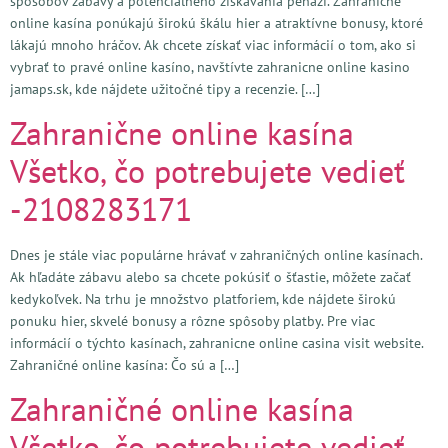
spôsobov zábavy a potenciálneho získavania peňazí. Zahraničné
online kasína ponúkajú širokú škálu hier a atraktívne bonusy, ktoré
lákajú mnoho hráčov. Ak chcete získať viac informácií o tom, ako si
vybrať to pravé online kasíno, navštívte zahranicne online kasino
jamaps.sk, kde nájdete užitočné tipy a recenzie. […]
Zahranične online kasína
Všetko, čo potrebujete vedieť
-2108283171
Dnes je stále viac populárne hrávať v zahraničných online kasínach.
Ak hľadáte zábavu alebo sa chcete pokúsiť o šťastie, môžete začať
kedykoľvek. Na trhu je množstvo platforiem, kde nájdete širokú
ponuku hier, skvelé bonusy a rôzne spôsoby platby. Pre viac
informácií o týchto kasínach, zahranicne online casina visit website.
Zahraničné online kasína: Čo sú a […]
Zahraničné online kasína
Všetko, čo potrebujete vedieť