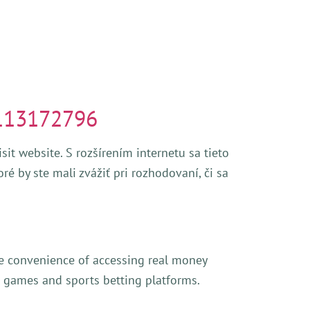
2113172796
it website. S rozšírením internetu sa tieto
é by ste mali zvážiť pri rozhodovaní, či sa
he convenience of accessing real money
 games and sports betting platforms.