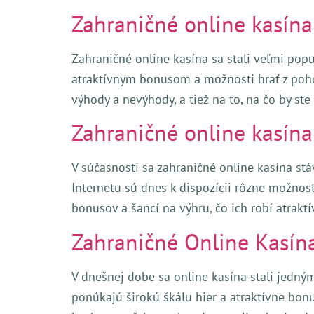
Zahraničné online kasína
Zahraničné online kasína sa stali veľmi pop
atraktívnym bonusom a možnosti hrať z poho
výhody a nevýhody, a tiež na to, na čo by ste
Zahraničné online kasína
V súčasnosti sa zahraničné online kasína st
Internetu sú dnes k dispozícii rôzne možnosti
bonusov a šancí na výhru, čo ich robí atrakt
Zahraničné Online Kasína
V dnešnej dobe sa online kasína stali jedný
ponúkajú širokú škálu hier a atraktívne bonu