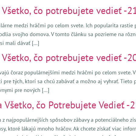
 Všetko, čo potrebujete vedieť -
ulárne medzi hráčmi po celom svete. Ich popularita rastie
dlia svojho domova. V tomto článku sa pozrieme na rôzne 
 si mali dávať […]
 Všetko, čo potrebujete vedieť -
ávajú čoraz populárnejšími medzi hráčmi po celom svete. V
 pre tých, ktorí sa chcú zabávať a možno aj vyhrať. Tieto 
ívnymi pre nových […]
 Všetko, čo Potrebujete Vedieť 
m z najpopulárnejších spôsobov zábavy a potenciálneho zí
sy, ktoré lákajú mnoho hráčov. Ak chcete získať viac infor