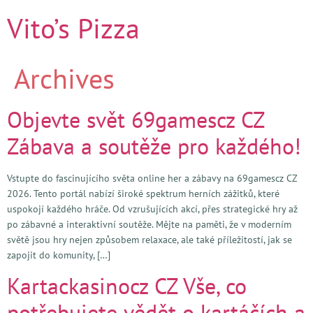
Vito’s Pizza
Archives
Objevte svět 69gamescz CZ
Zábava a soutěže pro každého!
Vstupte do fascinujícího světa online her a zábavy na 69gamescz CZ
2026. Tento portál nabízí široké spektrum herních zážitků, které
uspokojí každého hráče. Od vzrušujících akcí, přes strategické hry až
po zábavné a interaktivní soutěže. Mějte na paměti, že v moderním
světě jsou hry nejen způsobem relaxace, ale také příležitostí, jak se
zapojit do komunity, […]
Kartackasinocz CZ Vše, co
potřebujete vědět o kartáčích a