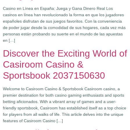
Casino en Línea en España: Juega y Gana Dinero Real Los
casinos en línea han revolucionado la forma en que los jugadores
españoles disfrutan de sus juegos favoritos. Con la conveniencia
de poder jugar desde la comodidad de sus hogares, cada vez más
personas están probando su suerte en el mundo de las apuestas
en […]
Discover the Exciting World of
Casiroom Casino &
Sportsbook 2037150630
Welcome to Casiroom Casino & Sportsbook Casiroom casino, a
premier destination for both casino gaming enthusiasts and sports
betting aficionados. With a vibrant array of games and a user-
friendly sportsbook, Casiroom has established itself as a top choice
for players from all walks of life. This article delves into the unique
features of Casiroom Casino […]