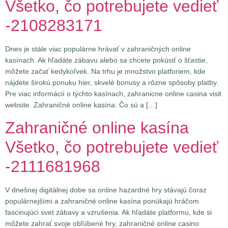
Všetko, čo potrebujete vedieť
-2108283171
Dnes je stále viac populárne hrávať v zahraničných online
kasínach. Ak hľadáte zábavu alebo sa chcete pokúsiť o šťastie,
môžete začať kedykoľvek. Na trhu je množstvo platforiem, kde
nájdete širokú ponuku hier, skvelé bonusy a rôzne spôsoby platby.
Pre viac informácií o týchto kasínach, zahranicne online casina visit
website. Zahraničné online kasína: Čo sú a […]
Zahraničné online kasína
Všetko, čo potrebujete vedieť
-2111681968
V dnešnej digitálnej dobe sa online hazardné hry stávajú čoraz
populárnejšími a zahraničné online kasína ponúkajú hráčom
fascinujúci svet zábavy a vzrušenia. Ak hľadáte platformu, kde si
môžete zahrať svoje obľúbené hry, zahraničné online casino