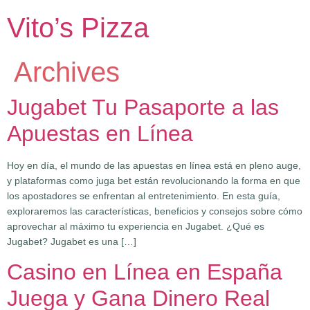
Skip
Vito’s Pizza
to
content
Archives
Jugabet Tu Pasaporte a las
Apuestas en Línea
Hoy en día, el mundo de las apuestas en línea está en pleno auge,
y plataformas como juga bet están revolucionando la forma en que
los apostadores se enfrentan al entretenimiento. En esta guía,
exploraremos las características, beneficios y consejos sobre cómo
aprovechar al máximo tu experiencia en Jugabet. ¿Qué es
Jugabet? Jugabet es una […]
Casino en Línea en España
Juega y Gana Dinero Real