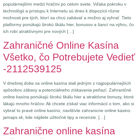
populárnejšími medzi hráčmi po celom svete. Vďaka pokroku v
technológii a prístupu k Internetu sú dnes k dispozícii rôzne
možnosti pre tých, ktorí sa chcú zabávať a možno aj vyhrať. Tieto
platformy ponúkajú širokú škálu hier, bonusov a šancí na výhru, čo
ich robí atraktívnymi pre nových […]
Zahraničné Online Kasína
Všetko, čo Potrebujete Vedieť
-2112539125
V dnešnej dobe sa online kasína stali jedným z najpopulárnejších
spôsobov zábavy a potenciálneho získavania peňazí. Zahraničné
online kasína ponúkajú širokú škálu hier a atraktívne bonusy, ktoré
lákajú mnoho hráčov. Ak chcete získať viac informácií o tom, ako si
vybrať to pravé online kasíno, navštívte zahranicne online kasino
jamaps.sk, kde nájdete užitočné tipy a recenzie. […]
Zahranične online kasína