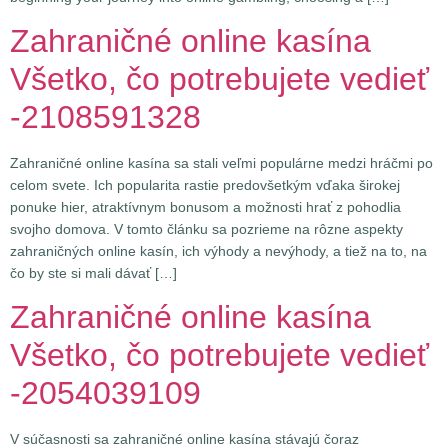
Zahraničné online kasína
Všetko, čo potrebujete vedieť
-2108591328
Zahraničné online kasína sa stali veľmi populárne medzi hráčmi po
celom svete. Ich popularita rastie predovšetkým vďaka širokej
ponuke hier, atraktívnym bonusom a možnosti hrať z pohodlia
svojho domova. V tomto článku sa pozrieme na rôzne aspekty
zahraničných online kasín, ich výhody a nevýhody, a tiež na to, na
čo by ste si mali dávať […]
Zahraničné online kasína
Všetko, čo potrebujete vedieť
-2054039109
V súčasnosti sa zahraničné online kasína stávajú čoraz