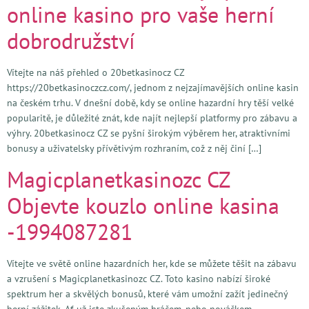
online kasino pro vaše herní
dobrodružství
Vítejte na náš přehled o 20betkasinocz CZ
https://20betkasinoczcz.com/, jednom z nejzajímavějších online kasin
na českém trhu. V dnešní době, kdy se online hazardní hry těší velké
popularitě, je důležité znát, kde najít nejlepší platformy pro zábavu a
výhry. 20betkasinocz CZ se pyšní širokým výběrem her, atraktivními
bonusy a uživatelsky přívětivým rozhraním, což z něj činí […]
Magicplanetkasinozc CZ
Objevte kouzlo online kasina
-1994087281
Vítejte ve světě online hazardních her, kde se můžete těšit na zábavu
a vzrušení s Magicplanetkasinozc CZ. Toto kasino nabízí široké
spektrum her a skvělých bonusů, které vám umožní zažít jedinečný
herní zážitek. Ať už jste zkušeným hráčem, nebo nováčkem,