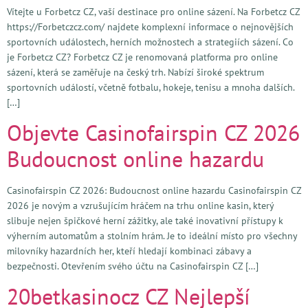
Vítejte u Forbetcz CZ, vaší destinace pro online sázení. Na Forbetcz CZ
https://Forbetczcz.com/ najdete komplexní informace o nejnovějších
sportovních událostech, herních možnostech a strategiích sázení. Co
je Forbetcz CZ? Forbetcz CZ je renomovaná platforma pro online
sázení, která se zaměřuje na český trh. Nabízí široké spektrum
sportovních událostí, včetně fotbalu, hokeje, tenisu a mnoha dalších.
[…]
Objevte Casinofairspin CZ 2026
Budoucnost online hazardu
Casinofairspin CZ 2026: Budoucnost online hazardu Casinofairspin CZ
2026 je novým a vzrušujícím hráčem na trhu online kasin, který
slibuje nejen špičkové herní zážitky, ale také inovativní přístupy k
výherním automatům a stolním hrám. Je to ideální místo pro všechny
milovníky hazardních her, kteří hledají kombinaci zábavy a
bezpečnosti. Otevřením svého účtu na Casinofairspin CZ […]
20betkasinocz CZ Nejlepší