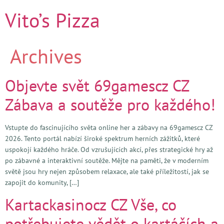
Vito’s Pizza
Archives
Objevte svět 69gamescz CZ
Zábava a soutěže pro každého!
Vstupte do fascinujícího světa online her a zábavy na 69gamescz CZ
2026. Tento portál nabízí široké spektrum herních zážitků, které
uspokojí každého hráče. Od vzrušujících akcí, přes strategické hry až
po zábavné a interaktivní soutěže. Mějte na paměti, že v moderním
světě jsou hry nejen způsobem relaxace, ale také příležitostí, jak se
zapojit do komunity, […]
Kartackasinocz CZ Vše, co
potřebujete vědět o kartáčích a