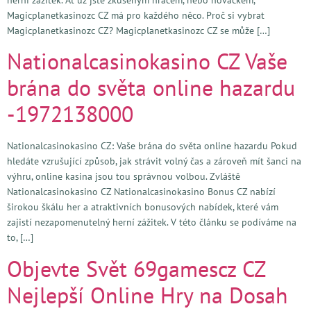
Magicplanetkasinozc CZ má pro každého něco. Proč si vybrat
Magicplanetkasinozc CZ? Magicplanetkasinozc CZ se může […]
Nationalcasinokasino CZ Vaše
brána do světa online hazardu
-1972138000
Nationalcasinokasino CZ: Vaše brána do světa online hazardu Pokud
hledáte vzrušující způsob, jak strávit volný čas a zároveň mít šanci na
výhru, online kasina jsou tou správnou volbou. Zvláště
Nationalcasinokasino CZ Nationalcasinokasino Bonus CZ nabízí
širokou škálu her a atraktivních bonusových nabídek, které vám
zajistí nezapomenutelný herní zážitek. V této článku se podíváme na
to, […]
Objevte Svět 69gamescz CZ
Nejlepší Online Hry na Dosah