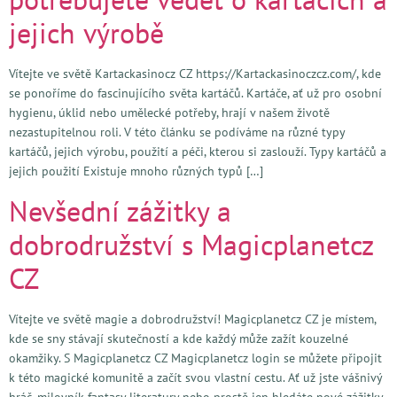
jejich výrobě
Vítejte ve světě Kartackasinocz CZ https://Kartackasinoczcz.com/, kde
se ponoříme do fascinujícího světa kartáčů. Kartáče, ať už pro osobní
hygienu, úklid nebo umělecké potřeby, hrají v našem životě
nezastupitelnou roli. V této článku se podíváme na různé typy
kartáčů, jejich výrobu, použití a péči, kterou si zaslouží. Typy kartáčů a
jejich použití Existuje mnoho různých typů […]
Nevšední zážitky a
dobrodružství s Magicplanetcz
CZ
Vítejte ve světě magie a dobrodružství! Magicplanetcz CZ je místem,
kde se sny stávají skutečností a kde každý může zažít kouzelné
okamžiky. S Magicplanetcz CZ Magicplanetcz login se můžete připojit
k této magické komunitě a začít svou vlastní cestu. Ať už jste vášnivý
hráč, milovník fantasy literatury nebo prostě jen hledáte nové zážitky,