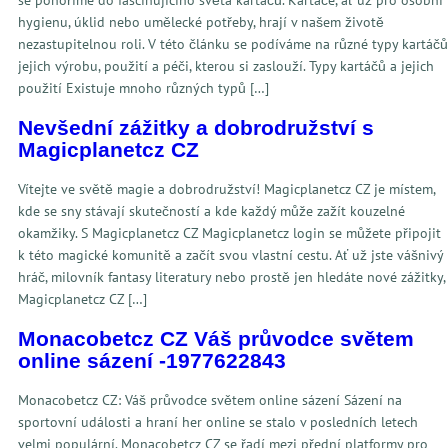
se ponoříme do fascinujícího světa kartáčů. Kartáče, ať už pro osobní
hygienu, úklid nebo umělecké potřeby, hrají v našem životě
nezastupitelnou roli. V této článku se podíváme na různé typy kartáčů
jejich výrobu, použití a péči, kterou si zaslouží. Typy kartáčů a jejich
použití Existuje mnoho různých typů […]
Nevšední zážitky a dobrodružství s
Magicplanetcz CZ
Vítejte ve světě magie a dobrodružství! Magicplanetcz CZ je místem,
kde se sny stávají skutečností a kde každý může zažít kouzelné
okamžiky. S Magicplanetcz CZ Magicplanetcz login se můžete připojit
k této magické komunitě a začít svou vlastní cestu. Ať už jste vášnivý
hráč, milovník fantasy literatury nebo prostě jen hledáte nové zážitky,
Magicplanetcz CZ […]
Monacobetcz CZ Váš průvodce světem
online sázení -1977622843
Monacobetcz CZ: Váš průvodce světem online sázení Sázení na
sportovní události a hraní her online se stalo v posledních letech
velmi populární. Monacobetcz CZ se řadí mezi přední platformy pro