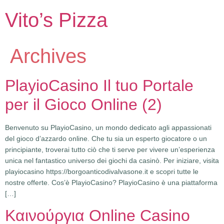
Vito’s Pizza
Archives
PlayioCasino Il tuo Portale
per il Gioco Online (2)
Benvenuto su PlayioCasino, un mondo dedicato agli appassionati
del gioco d’azzardo online. Che tu sia un esperto giocatore o un
principiante, troverai tutto ciò che ti serve per vivere un’esperienza
unica nel fantastico universo dei giochi da casinò. Per iniziare, visita
playiocasino https://borgoanticodivalvasone.it e scopri tutte le
nostre offerte. Cos’è PlayioCasino? PlayioCasino è una piattaforma
[…]
Καινούργια Online Casino