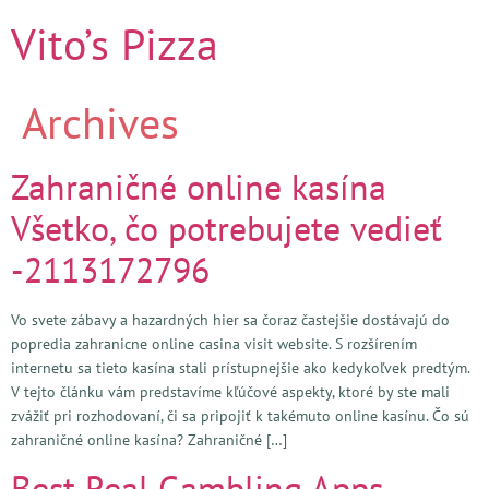
Vito’s Pizza
Archives
Zahraničné online kasína
Všetko, čo potrebujete vedieť
-2113172796
Vo svete zábavy a hazardných hier sa čoraz častejšie dostávajú do
popredia zahranicne online casina visit website. S rozšírením
internetu sa tieto kasína stali prístupnejšie ako kedykoľvek predtým.
V tejto článku vám predstavíme kľúčové aspekty, ktoré by ste mali
zvážiť pri rozhodovaní, či sa pripojiť k takémuto online kasínu. Čo sú
zahraničné online kasína? Zahraničné […]
Best Real Gambling Apps