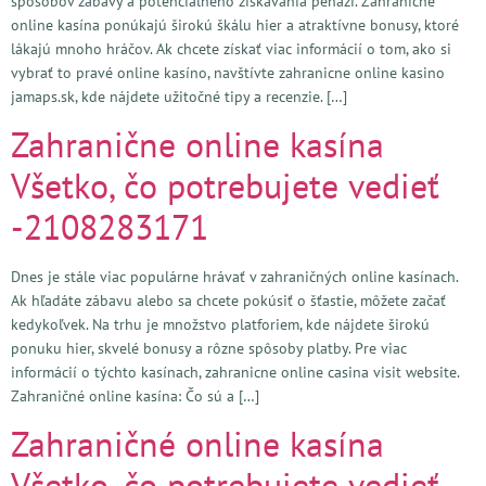
spôsobov zábavy a potenciálneho získavania peňazí. Zahraničné
online kasína ponúkajú širokú škálu hier a atraktívne bonusy, ktoré
lákajú mnoho hráčov. Ak chcete získať viac informácií o tom, ako si
vybrať to pravé online kasíno, navštívte zahranicne online kasino
jamaps.sk, kde nájdete užitočné tipy a recenzie. […]
Zahranične online kasína
Všetko, čo potrebujete vedieť
-2108283171
Dnes je stále viac populárne hrávať v zahraničných online kasínach.
Ak hľadáte zábavu alebo sa chcete pokúsiť o šťastie, môžete začať
kedykoľvek. Na trhu je množstvo platforiem, kde nájdete širokú
ponuku hier, skvelé bonusy a rôzne spôsoby platby. Pre viac
informácií o týchto kasínach, zahranicne online casina visit website.
Zahraničné online kasína: Čo sú a […]
Zahraničné online kasína
Všetko, čo potrebujete vedieť