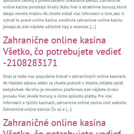
spôsobov zábavy a potenciálneho získavania peňazí. Zahraničné
online kasína ponúkajú širokú škálu hier a atraktívne bonusy, ktoré
lákajú mnoho hráčov. Ak chcete získať viac informácií o tom, ako si
vybrať to pravé online kasíno, navštívte zahranicne online kasino
jamaps.sk, kde nájdete užitočné tipy a recenzie. […]
Zahranične online kasína
Všetko, čo potrebujete vedieť
-2108283171
Dnes je stále viac populárne hrávať v zahraničných online kasínach.
Ak hľadáte zábavu alebo sa chcete pokúsiť o šťastie, môžete začať
kedykoľvek. Na trhu je množstvo platforiem, kde nájdete širokú
ponuku hier, skvelé bonusy a rôzne spôsoby platby. Pre viac
informácií o týchto kasínach, zahranicne online casina visit website.
Zahraničné online kasína: Čo sú a […]
Zahraničné online kasína
Všetko, čo potrebujete vedieť