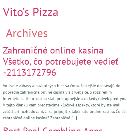
Vito’s Pizza
Archives
Zahraničné online kasína
Všetko, čo potrebujete vedieť
-2113172796
Vo svete zábavy a hazardných hier sa čoraz častejšie dostávajú do
popredia zahranicne online casina visit website. S rozšírením
internetu sa tieto kasína stali prístupnejšie ako kedykoľvek predtým.
V tejto článku vám predstavíme kľúčové aspekty, ktoré by ste mali
zvážiť pri rozhodovaní, či sa pripojiť k takémuto online kasínu. Čo sú
zahraničné online kasína? Zahraničné […]
Best Real Gambling Apps