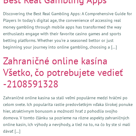
Discovering the Best Real Gambling Apps: A Comprehensive Guide for
Players In today’s digital age, the convenience of accessing real
money gambling through mobile apps has transformed the way
enthusiasts engage with their favorite casino games and sports
betting platforms. Whether you’re a seasoned bettor or just
beginning your journey into online gambling, choosing a […]
Zahraničné online kasína
Všetko, čo potrebujete vedieť
-2108591328
Zahraničné online kasína sa stali veľmi populárne medzi hráčmi po
celom svete. Ich popularita rastie predovšetkým vďaka širokej ponuke
hier, atraktívnym bonusom a možnosti hrať z pohodlia svojho
domova. V tomto článku sa pozrieme na rôzne aspekty zahraničných
online kasín, ich výhody a nevýhody, a tiež na to, na čo by ste si mali
dávať […]