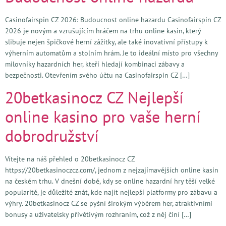
Casinofairspin CZ 2026: Budoucnost online hazardu Casinofairspin CZ
2026 je novým a vzrušujícím hráčem na trhu online kasin, který
slibuje nejen špičkové herní zážitky, ale také inovativní přístupy k
výherním automatům a stolním hrám. Je to ideální místo pro všechny
milovníky hazardních her, kteří hledají kombinaci zábavy a
bezpečnosti. Otevřením svého účtu na Casinofairspin CZ […]
20betkasinocz CZ Nejlepší
online kasino pro vaše herní
dobrodružství
Vítejte na náš přehled o 20betkasinocz CZ
https://20betkasinoczcz.com/, jednom z nejzajímavějších online kasin
na českém trhu. V dnešní době, kdy se online hazardní hry těší velké
popularitě, je důležité znát, kde najít nejlepší platformy pro zábavu a
výhry. 20betkasinocz CZ se pyšní širokým výběrem her, atraktivními
bonusy a uživatelsky přívětivým rozhraním, což z něj činí […]