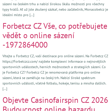
sázení na českém trhu a nabízí širokou škálu možností pro všechny
typy hráčů. Ať už jste zkušený sázkař, nebo začátečník, Monacobetcz je
ideální místo pro […]
Forbetcz CZ Vše, co potřebujete
vědět o online sázení
-1972864000
Vítejte u Forbetcz CZ, vaší destinace pro online sázení. Na Forbetcz CZ
https://Forbetczcz.com/ najdete komplexní informace o nejnovějších
sportovních událostech, herních možnostech a strategiích sázení. Co
je Forbetcz CZ? Forbetcz CZ je renomovaná platforma pro online
sázení, která se zaměřuje na český trh. Nabízí široké spektrum
sportovních událostí, včetně fotbalu, hokeje, tenisu a mnoha dalších.
[…]
Objevte Casinofairspin CZ 2026
Budoucnost online hazardu