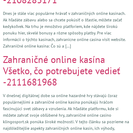
Dnes je stále viac populárne hrávať v zahraničných online kasínach.
Ak hľadáte zábavu alebo sa chcete pokúsiť o šťastie, môžete začať
kedykoľvek. Na trhu je množstvo platforiem, kde nájdete širokú
ponuku hier, skvelé bonusy a rôzne spôsoby platby. Pre viac
informácií o týchto kasínach, zahranicne online casina visit website.
Zahraničné online kasína: Čo sú a […]
Zahraničné online kasína
Všetko, čo potrebujete vedieť
-2111681968
V dnešnej digitálnej dobe sa online hazardné hry stávajú čoraz
populárnejšími a zahraničné online kasína ponúkajú hráčom
fascinujúci svet zábavy a vzrušenia. Ak hľadáte platformu, kde si
môžete zahrať svoje obľúbené hry, zahraničné online casino
klingosport.sk ponúka široké možnosti. V tejto článku sa pozrieme na
najdôležitejšie aspekty zahraničných online kasín, ich výhody,