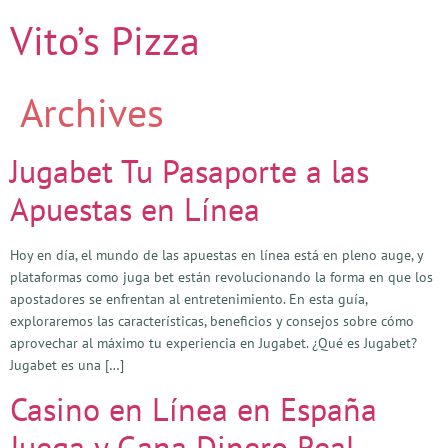
Vito’s Pizza
Archives
Jugabet Tu Pasaporte a las
Apuestas en Línea
Hoy en día, el mundo de las apuestas en línea está en pleno auge, y
plataformas como juga bet están revolucionando la forma en que los
apostadores se enfrentan al entretenimiento. En esta guía,
exploraremos las características, beneficios y consejos sobre cómo
aprovechar al máximo tu experiencia en Jugabet. ¿Qué es Jugabet?
Jugabet es una […]
Casino en Línea en España
Juega y Gana Dinero Real