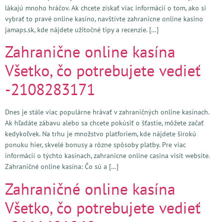
lákajú mnoho hráčov. Ak chcete získať viac informácií o tom, ako si
vybrať to pravé online kasíno, navštívte zahranicne online kasino
jamaps.sk, kde nájdete užitočné tipy a recenzie. […]
Zahranične online kasína
Všetko, čo potrebujete vedieť
-2108283171
Dnes je stále viac populárne hrávať v zahraničných online kasínach.
Ak hľadáte zábavu alebo sa chcete pokúsiť o šťastie, môžete začať
kedykoľvek. Na trhu je množstvo platforiem, kde nájdete širokú
ponuku hier, skvelé bonusy a rôzne spôsoby platby. Pre viac
informácií o týchto kasínach, zahranicne online casina visit website.
Zahraničné online kasína: Čo sú a […]
Zahraničné online kasína
Všetko, čo potrebujete vedieť