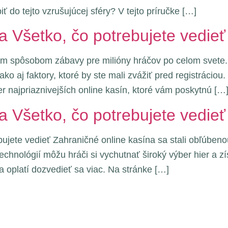
 do tejto vzrušujúcej sféry? V tejto príručke […]
a Všetko, čo potrebujete vedi
nym spôsobom zábavy pre milióny hráčov po celom svete.
ko aj faktory, ktoré by ste mali zvážiť pred registráciou
r najpriaznivejších online kasín, ktoré vám poskytnú […
a Všetko, čo potrebujete vedie
bujete vedieť Zahraničné online kasína sa stali obľúben
echnológií môžu hráči si vychutnať široký výber hier a z
a oplatí dozvedieť sa viac. Na stránke […]