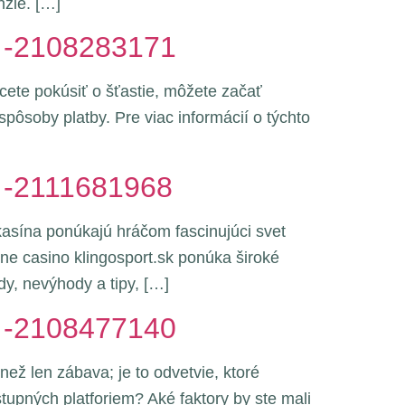
nzie. […]
eť -2108283171
cete pokúsiť o šťastie, môžete začať
pôsoby platby. Pre viac informácií o týchto
ť -2111681968
 kasína ponúkajú hráčom fascinujúci svet
ine casino klingosport.sk ponúka široké
dy, nevýhody a tipy, […]
eť -2108477140
než len zábava; je to odvetvie, ktoré
upných platforiem? Aké faktory by ste mali