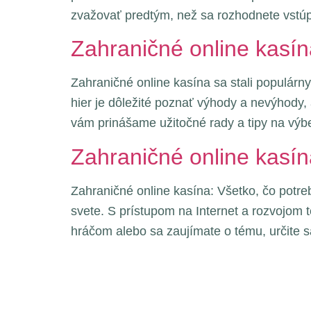
zvažovať predtým, než sa rozhodnete vstúpiť
Zahraničné online kasín
Zahraničné online kasína sa stali populár
hier je dôležité poznať výhody a nevýhody, a
vám prinášame užitočné rady a tipy na výbe
Zahraničné online kasín
Zahraničné online kasína: Všetko, čo potre
svete. S prístupom na Internet a rozvojom t
hráčom alebo sa zaujímate o tému, určite s