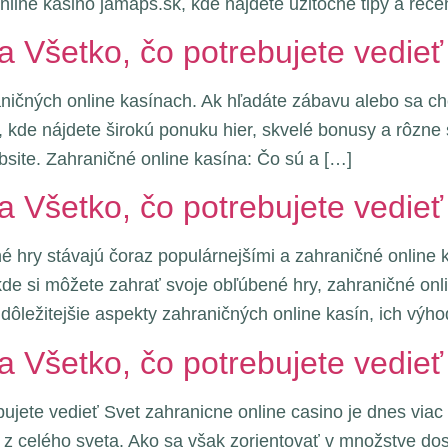
nline kasino jamaps.sk, kde nájdete užitočné tipy a rece
a Všetko, čo potrebujete vedi
aničných online kasínach. Ak hľadáte zábavu alebo sa ch
 kde nájdete širokú ponuku hier, skvelé bonusy a rôzne s
bsite. Zahraničné online kasína: Čo sú a […]
a Všetko, čo potrebujete vedie
né hry stávajú čoraz populárnejšími a zahraničné online
kde si môžete zahrať svoje obľúbené hry, zahraničné onl
dôležitejšie aspekty zahraničných online kasín, ich výho
a Všetko, čo potrebujete vedi
ujete vedieť Svet zahranicne online casino je dnes viac 
celého sveta. Ako sa však zorientovať v množstve dost