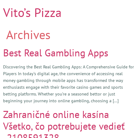
Vito’s Pizza
Archives
Best Real Gambling Apps
Discovering the Best Real Gambling Apps: A Comprehensive Guide for
Players In today’s digital age, the convenience of accessing real
money gambling through mobile apps has transformed the way
enthusiasts engage with their favorite casino games and sports
betting platforms. Whether you’re a seasoned bettor or just
beginning your journey into online gambling, choosing a […]
Zahraničné online kasína
Všetko, čo potrebujete vedieť
-2108591328