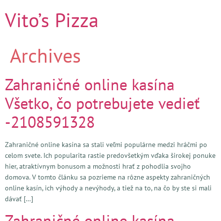
Vito’s Pizza
Archives
Zahraničné online kasína
Všetko, čo potrebujete vedieť
-2108591328
Zahraničné online kasína sa stali veľmi populárne medzi hráčmi po
celom svete. Ich popularita rastie predovšetkým vďaka širokej ponuke
hier, atraktívnym bonusom a možnosti hrať z pohodlia svojho
domova. V tomto článku sa pozrieme na rôzne aspekty zahraničných
online kasín, ich výhody a nevýhody, a tiež na to, na čo by ste si mali
dávať […]
Zahraničné online kasína