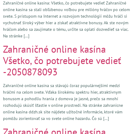
Zahraničné online kasína: Všetko, čo potrebujete vedieť Zahraničné
online kasína sa stali obľúbenou voľbou pre milióny hráčov po celom
svete. S prístupom na Internet a rozvojom technológií môžu hráči si
vychutnať široký výber hier a získať atraktívne bonusy. Ak ste novým
hráčom alebo sa zaujímate o tému, určite sa oplatí dozvedieť sa viac.
Na stránke […]
Zahraničné online kasína
Všetko, čo potrebujete vedieť
-2050878093
Zahraničné online kasína sa stávajú čoraz populárnejšími medzi
hráčmi na celom svete. Vďaka širokému spektru hier, atraktívnym
bonusom a pohodliu hrania z domova je jasné, prečo sa mnohí
rozhodujú skúsiť šťastie v online prostredí. Na stránke zahranicne
online kasina ddzh.sk site nájdete užitočné informácie, ktoré vám
pomôžu zorientovať sa vo svete online hazardu. Čo sú […]
Zahraničné online kasína