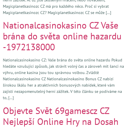
Magicplanetkasinozc CZ má pro každého něco. Proč si vybrat
Magicplanetkasinozc CZ? Magicplanetkasinozc CZ se může […]
Nationalcasinokasino CZ Vaše
brána do světa online hazardu
-1972138000
Nationalcasinokasino CZ: Vaše brána do světa online hazardu Pokud
hledáte vzrušující způsob, jak strávit volný čas a zároveň mít šanci na
výhru, online kasina jsou tou správnou volbou. Zvláště
Nationalcasinokasino CZ Nationalcasinokasino Bonus CZ nabízí
širokou škálu her a atraktivních bonusových nabídek, které vám
zajistí nezapomenutelný herní zážitek. V této článku se podíváme na
to, […]
Objevte Svět 69gamescz CZ
Nejlepší Online Hry na Dosah