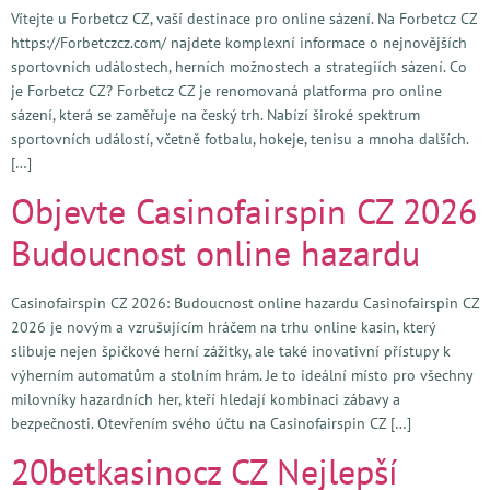
Vítejte u Forbetcz CZ, vaší destinace pro online sázení. Na Forbetcz CZ
https://Forbetczcz.com/ najdete komplexní informace o nejnovějších
sportovních událostech, herních možnostech a strategiích sázení. Co
je Forbetcz CZ? Forbetcz CZ je renomovaná platforma pro online
sázení, která se zaměřuje na český trh. Nabízí široké spektrum
sportovních událostí, včetně fotbalu, hokeje, tenisu a mnoha dalších.
[…]
Objevte Casinofairspin CZ 2026
Budoucnost online hazardu
Casinofairspin CZ 2026: Budoucnost online hazardu Casinofairspin CZ
2026 je novým a vzrušujícím hráčem na trhu online kasin, který
slibuje nejen špičkové herní zážitky, ale také inovativní přístupy k
výherním automatům a stolním hrám. Je to ideální místo pro všechny
milovníky hazardních her, kteří hledají kombinaci zábavy a
bezpečnosti. Otevřením svého účtu na Casinofairspin CZ […]
20betkasinocz CZ Nejlepší