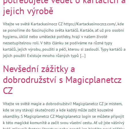
jejich výrobě
Vítejte ve světě Kartackasinocz CZ https://Kartackasinoczcz.com/, kde
se ponoříme do fascinujícího světa kartáčů. Kartáče, ať už pro osobní
hygienu, úklid nebo umělecké potřeby, hrají v našem životě
nezastupitelnou roli. V této článku se podíváme na různé typy
kartáčů, jejich výrobu, použití a péči, kterou si zaslouží. Typy kartáčů a
jejich použití Existuje mnoho různých typů […]
Nevšední zážitky a
dobrodružství s Magicplanetcz
CZ
Vítejte ve světě magie a dobrodružství! Magicplanetcz CZ je místem,
kde se sny stávají skutečností a kde každý může zažít kouzelné
okamžiky. S Magicplanetcz CZ Magicplanetcz login se můžete připojit
k této magické komunitě a začít svou vlastní cestu. Ať už jste vášnivý
hráč, milovník fantasy literatury nebo prostě jen hledáte nové zážitky,