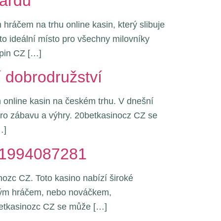
zardu
ráčem na trhu online kasin, který slibuje
to ideální místo pro všechny milovníky
spin CZ […]
í dobrodružství
 online kasin na českém trhu. V dnešní
y pro zábavu a výhry. 20betkasinocz CZ se
…]
 -1994087281
nozc CZ. Toto kasino nabízí široké
šeným hráčem, nebo nováčkem,
netkasinozc CZ se může […]