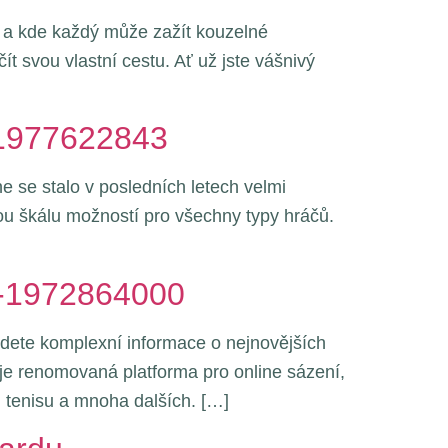
í a kde každý může zažít kouzelné
t svou vlastní cestu. Ať už jste vášnivý
-1977622843
 se stalo v posledních letech velmi
ou škálu možností pro všechny typy hráčů.
í -1972864000
ajdete komplexní informace o nejnovějších
je renomovaná platforma pro online sázení,
, tenisu a mnoha dalších. […]