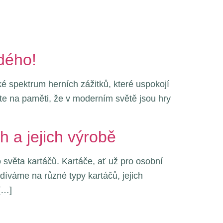
dého!
é spektrum herních zážitků, které uspokojí
jte na paměti, že v moderním světě jsou hry
h a jejich výrobě
 světa kartáčů. Kartáče, ať už pro osobní
odíváme na různé typy kartáčů, jejich
 […]