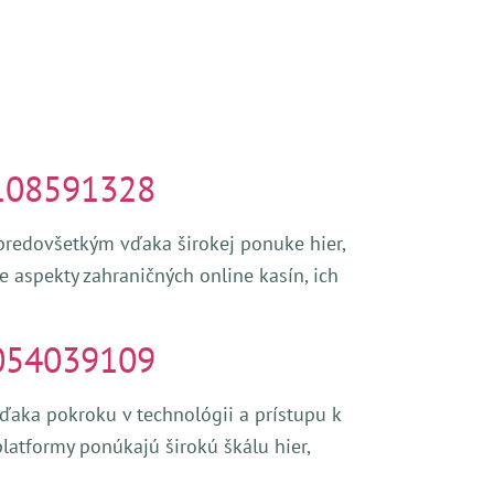
2108591328
 predovšetkým vďaka širokej ponuke hier,
aspekty zahraničných online kasín, ich
2054039109
ďaka pokroku v technológii a prístupu k
platformy ponúkajú širokú škálu hier,