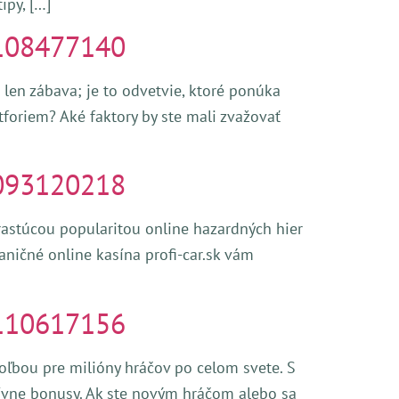
ipy, […]
2108477140
 len zábava; je to odvetvie, ktoré ponúka
foriem? Aké faktory by ste mali zvažovať
2093120218
rastúcou popularitou online hazardných hier
raničné online kasína profi-car.sk vám
2110617156
voľbou pre milióny hráčov po celom svete. S
ktívne bonusy. Ak ste novým hráčom alebo sa