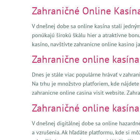
Zahraničné Online Kasína
V dnešnej dobe sa online kasína stali jedný
ponúkajú širokú škálu hier a atraktívne bonu
kasíno, navštívte zahranicne online kasino ja
Zahranične online kasína
Dnes je stále viac populárne hrávať v zahran
Na trhu je množstvo platforiem, kde nájdete 
zahranicne online casina visit website. Zahr
Zahraničné online kasína
V dnešnej digitálnej dobe sa online hazardn
a vzrušenia. Ak hľadáte platformu, kde si mô