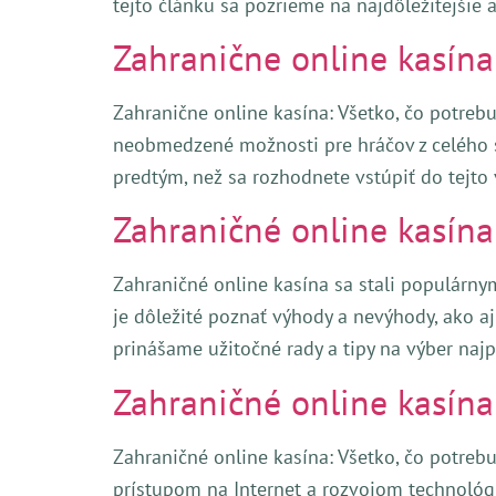
tejto článku sa pozrieme na najdôležitejšie a
Zahranične online kasína
Zahranične online kasína: Všetko, čo potrebu
neobmedzené možnosti pre hráčov z celého sv
predtým, než sa rozhodnete vstúpiť do tejto v
Zahraničné online kasína
Zahraničné online kasína sa stali populárny
je dôležité poznať výhody a nevýhody, ako aj 
prinášame užitočné rady a tipy na výber najp
Zahraničné online kasína
Zahraničné online kasína: Všetko, čo potreb
prístupom na Internet a rozvojom technológi