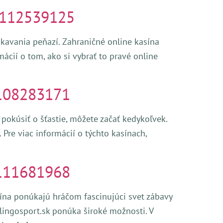
-2112539125
skavania peňazí. Zahraničné online kasína
mácií o tom, ako si vybrať to pravé online
2108283171
 pokúsiť o šťastie, môžete začať kedykoľvek.
Pre viac informácií o týchto kasínach,
2111681968
sína ponúkajú hráčom fascinujúci svet zábavy
klingosport.sk ponúka široké možnosti. V