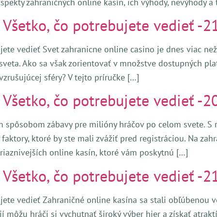
spekty zahraničných online kasín, ich výhody, nevýhody a t
 Všetko, čo potrebujete vedieť -
jete vedieť Svet zahranicne online casino je dnes viac než
eta. Ako sa však zorientovať v množstve dostupných plat
zrušujúcej sféry? V tejto príručke […]
 Všetko, čo potrebujete vedieť -
m spôsobom zábavy pre milióny hráčov po celom svete. S 
faktory, ktoré by ste mali zvážiť pred registráciou. Na zah
riaznivejších online kasín, ktoré vám poskytnú […]
 Všetko, čo potrebujete vedieť -
ujete vedieť Zahraničné online kasína sa stali obľúbenou 
í môžu hráči si vychutnať široký výber hier a získať atra