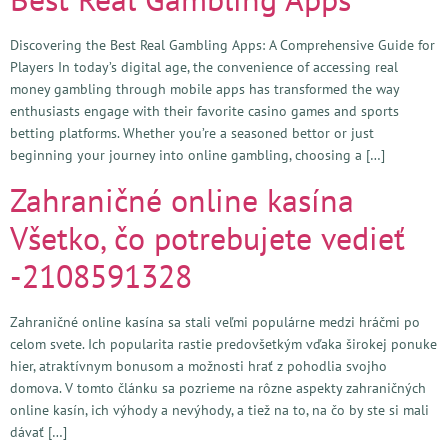
Discovering the Best Real Gambling Apps: A Comprehensive Guide for
Players In today’s digital age, the convenience of accessing real
money gambling through mobile apps has transformed the way
enthusiasts engage with their favorite casino games and sports
betting platforms. Whether you’re a seasoned bettor or just
beginning your journey into online gambling, choosing a […]
Zahraničné online kasína
Všetko, čo potrebujete vedieť
-2108591328
Zahraničné online kasína sa stali veľmi populárne medzi hráčmi po
celom svete. Ich popularita rastie predovšetkým vďaka širokej ponuke
hier, atraktívnym bonusom a možnosti hrať z pohodlia svojho
domova. V tomto článku sa pozrieme na rôzne aspekty zahraničných
online kasín, ich výhody a nevýhody, a tiež na to, na čo by ste si mali
dávať […]