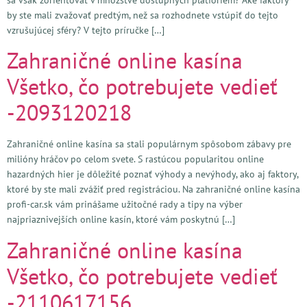
by ste mali zvažovať predtým, než sa rozhodnete vstúpiť do tejto
vzrušujúcej sféry? V tejto príručke […]
Zahraničné online kasína
Všetko, čo potrebujete vedieť
-2093120218
Zahraničné online kasína sa stali populárnym spôsobom zábavy pre
milióny hráčov po celom svete. S rastúcou popularitou online
hazardných hier je dôležité poznať výhody a nevýhody, ako aj faktory,
ktoré by ste mali zvážiť pred registráciou. Na zahraničné online kasína
profi-car.sk vám prinášame užitočné rady a tipy na výber
najpriaznivejších online kasín, ktoré vám poskytnú […]
Zahraničné online kasína
Všetko, čo potrebujete vedieť
-2110617156