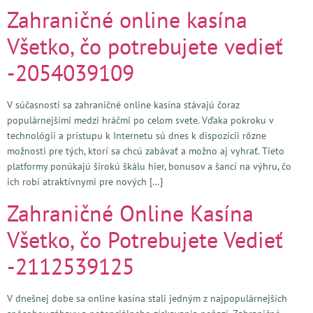
Zahraničné online kasína
Všetko, čo potrebujete vedieť
-2054039109
V súčasnosti sa zahraničné online kasína stávajú čoraz
populárnejšími medzi hráčmi po celom svete. Vďaka pokroku v
technológii a prístupu k Internetu sú dnes k dispozícii rôzne
možnosti pre tých, ktorí sa chcú zabávať a možno aj vyhrať. Tieto
platformy ponúkajú širokú škálu hier, bonusov a šancí na výhru, čo
ich robí atraktívnymi pre nových […]
Zahraničné Online Kasína
Všetko, čo Potrebujete Vedieť
-2112539125
V dnešnej dobe sa online kasína stali jedným z najpopulárnejších