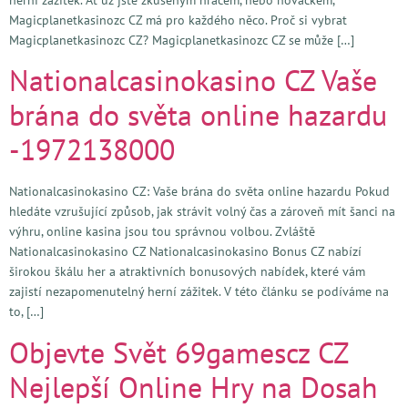
Magicplanetkasinozc CZ má pro každého něco. Proč si vybrat
Magicplanetkasinozc CZ? Magicplanetkasinozc CZ se může […]
Nationalcasinokasino CZ Vaše
brána do světa online hazardu
-1972138000
Nationalcasinokasino CZ: Vaše brána do světa online hazardu Pokud
hledáte vzrušující způsob, jak strávit volný čas a zároveň mít šanci na
výhru, online kasina jsou tou správnou volbou. Zvláště
Nationalcasinokasino CZ Nationalcasinokasino Bonus CZ nabízí
širokou škálu her a atraktivních bonusových nabídek, které vám
zajistí nezapomenutelný herní zážitek. V této článku se podíváme na
to, […]
Objevte Svět 69gamescz CZ
Nejlepší Online Hry na Dosah