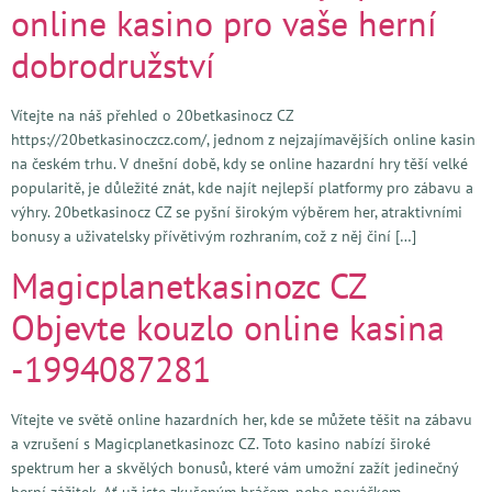
online kasino pro vaše herní
dobrodružství
Vítejte na náš přehled o 20betkasinocz CZ
https://20betkasinoczcz.com/, jednom z nejzajímavějších online kasin
na českém trhu. V dnešní době, kdy se online hazardní hry těší velké
popularitě, je důležité znát, kde najít nejlepší platformy pro zábavu a
výhry. 20betkasinocz CZ se pyšní širokým výběrem her, atraktivními
bonusy a uživatelsky přívětivým rozhraním, což z něj činí […]
Magicplanetkasinozc CZ
Objevte kouzlo online kasina
-1994087281
Vítejte ve světě online hazardních her, kde se můžete těšit na zábavu
a vzrušení s Magicplanetkasinozc CZ. Toto kasino nabízí široké
spektrum her a skvělých bonusů, které vám umožní zažít jedinečný
herní zážitek. Ať už jste zkušeným hráčem, nebo nováčkem,