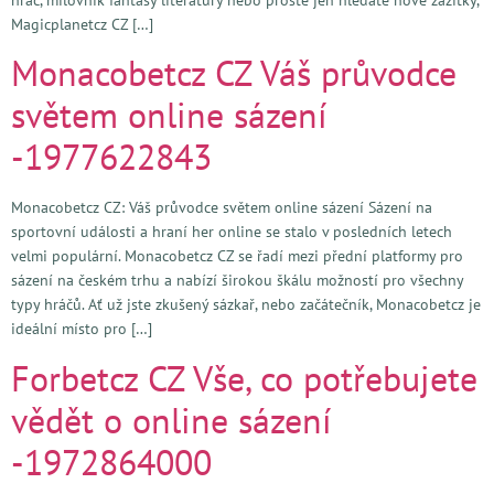
Magicplanetcz CZ […]
Monacobetcz CZ Váš průvodce
světem online sázení
-1977622843
Monacobetcz CZ: Váš průvodce světem online sázení Sázení na
sportovní události a hraní her online se stalo v posledních letech
velmi populární. Monacobetcz CZ se řadí mezi přední platformy pro
sázení na českém trhu a nabízí širokou škálu možností pro všechny
typy hráčů. Ať už jste zkušený sázkař, nebo začátečník, Monacobetcz je
ideální místo pro […]
Forbetcz CZ Vše, co potřebujete
vědět o online sázení
-1972864000