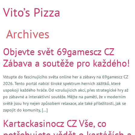
Vito’s Pizza
Archives
Objevte svět 69gamescz CZ
Zábava a soutěže pro každého!
Vstupte do fascinujícího světa online her a zábavy na 69gamescz CZ
2026. Tento portál nabízí široké spektrum herních zážitků, které
uspokojí každého hráče. Od vzrušujících akcí, přes strategické hry až
po zábavné a interaktivní soutěže. Mějte na paměti, že v moderním
světě jsou hry nejen způsobem relaxace, ale také příležitostí, jak se
zapojit do komunity, […]
Kartackasinocz CZ Vše, co
potřebujete vědět o kartáčích a