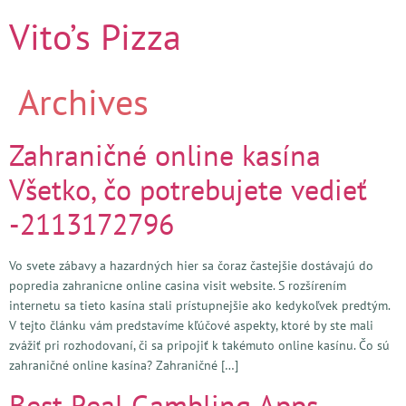
Vito’s Pizza
Archives
Zahraničné online kasína
Všetko, čo potrebujete vedieť
-2113172796
Vo svete zábavy a hazardných hier sa čoraz častejšie dostávajú do
popredia zahranicne online casina visit website. S rozšírením
internetu sa tieto kasína stali prístupnejšie ako kedykoľvek predtým.
V tejto článku vám predstavíme kľúčové aspekty, ktoré by ste mali
zvážiť pri rozhodovaní, či sa pripojiť k takémuto online kasínu. Čo sú
zahraničné online kasína? Zahraničné […]
Best Real Gambling Apps