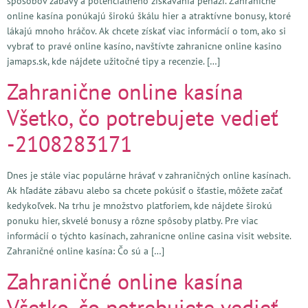
spôsobov zábavy a potenciálneho získavania peňazí. Zahraničné
online kasína ponúkajú širokú škálu hier a atraktívne bonusy, ktoré
lákajú mnoho hráčov. Ak chcete získať viac informácií o tom, ako si
vybrať to pravé online kasíno, navštívte zahranicne online kasino
jamaps.sk, kde nájdete užitočné tipy a recenzie. […]
Zahranične online kasína
Všetko, čo potrebujete vedieť
-2108283171
Dnes je stále viac populárne hrávať v zahraničných online kasínach.
Ak hľadáte zábavu alebo sa chcete pokúsiť o šťastie, môžete začať
kedykoľvek. Na trhu je množstvo platforiem, kde nájdete širokú
ponuku hier, skvelé bonusy a rôzne spôsoby platby. Pre viac
informácií o týchto kasínach, zahranicne online casina visit website.
Zahraničné online kasína: Čo sú a […]
Zahraničné online kasína
Všetko, čo potrebujete vedieť