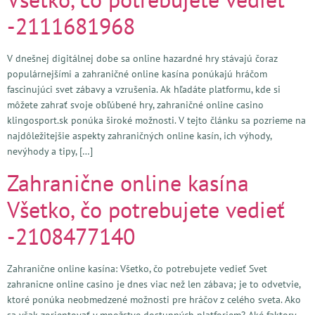
-2111681968
V dnešnej digitálnej dobe sa online hazardné hry stávajú čoraz
populárnejšími a zahraničné online kasína ponúkajú hráčom
fascinujúci svet zábavy a vzrušenia. Ak hľadáte platformu, kde si
môžete zahrať svoje obľúbené hry, zahraničné online casino
klingosport.sk ponúka široké možnosti. V tejto článku sa pozrieme na
najdôležitejšie aspekty zahraničných online kasín, ich výhody,
nevýhody a tipy, […]
Zahranične online kasína
Všetko, čo potrebujete vedieť
-2108477140
Zahranične online kasína: Všetko, čo potrebujete vedieť Svet
zahranicne online casino je dnes viac než len zábava; je to odvetvie,
ktoré ponúka neobmedzené možnosti pre hráčov z celého sveta. Ako
sa však zorientovať v množstve dostupných platforiem? Aké faktory