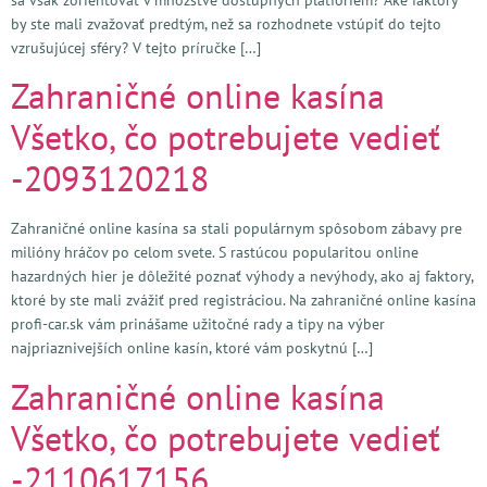
by ste mali zvažovať predtým, než sa rozhodnete vstúpiť do tejto
vzrušujúcej sféry? V tejto príručke […]
Zahraničné online kasína
Všetko, čo potrebujete vedieť
-2093120218
Zahraničné online kasína sa stali populárnym spôsobom zábavy pre
milióny hráčov po celom svete. S rastúcou popularitou online
hazardných hier je dôležité poznať výhody a nevýhody, ako aj faktory,
ktoré by ste mali zvážiť pred registráciou. Na zahraničné online kasína
profi-car.sk vám prinášame užitočné rady a tipy na výber
najpriaznivejších online kasín, ktoré vám poskytnú […]
Zahraničné online kasína
Všetko, čo potrebujete vedieť
-2110617156