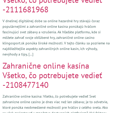
-2111681968
V dnešnej digitálnej dobe sa online hazardné hry stávajú čoraz
populárnejšími a zahraničné online kasína ponúkajú hráčom
fascinujúci svet zábavy a vzrušenia. Ak hľadáte platformu, kde si
môžete zahrať svoje obľúbené hry, zahraničné online casino
klingosport.sk ponúka široké možnosti. V tejto článku sa pozrieme na
najdôležitejšie aspekty zahraničných online kasín, ich výhody,
nevýhody a tipy, […]
Zahranične online kasína
Všetko, čo potrebujete vedieť
-2108477140
Zahranične online kasína: Všetko, čo potrebujete vedieť Svet
zahranicne online casino je dnes viac než len zábava; je to odvetvie,
ktoré ponúka neobmedzené možnosti pre hráčov z celého sveta. Ako
sa však zorientovať v množstve dostupných platforiem? Aké faktory