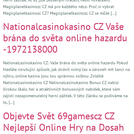
Magicplanetkasinozc CZ má pro každého něco. Proč si vybrat
Magicplanetkasinozc CZ? Magicplanetkasinozc CZ se může […]
Nationalcasinokasino CZ Vaše
brána do světa online hazardu
-1972138000
Nationalcasinokasino CZ: Vaše brána do světa online hazardu Pokud
hledáte vzrušující způsob, jak strávit volný čas a zároveň mít šanci na
výhru, online kasina jsou tou správnou volbou. Zvláště
Nationalcasinokasino CZ Nationalcasinokasino Bonus CZ nabízí
širokou škálu her a atraktivních bonusových nabídek, které vám
zajistí nezapomenutelný herní zážitek. V této článku se podíváme na
to, […]
Objevte Svět 69gamescz CZ
Nejlepší Online Hry na Dosah