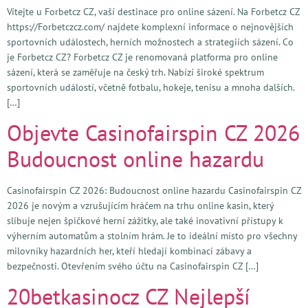
Vítejte u Forbetcz CZ, vaší destinace pro online sázení. Na Forbetcz CZ
https://Forbetczcz.com/ najdete komplexní informace o nejnovějších
sportovních událostech, herních možnostech a strategiích sázení. Co
je Forbetcz CZ? Forbetcz CZ je renomovaná platforma pro online
sázení, která se zaměřuje na český trh. Nabízí široké spektrum
sportovních událostí, včetně fotbalu, hokeje, tenisu a mnoha dalších.
[…]
Objevte Casinofairspin CZ 2026
Budoucnost online hazardu
Casinofairspin CZ 2026: Budoucnost online hazardu Casinofairspin CZ
2026 je novým a vzrušujícím hráčem na trhu online kasin, který
slibuje nejen špičkové herní zážitky, ale také inovativní přístupy k
výherním automatům a stolním hrám. Je to ideální místo pro všechny
milovníky hazardních her, kteří hledají kombinaci zábavy a
bezpečnosti. Otevřením svého účtu na Casinofairspin CZ […]
20betkasinocz CZ Nejlepší