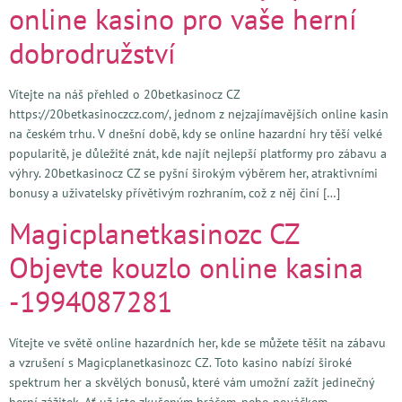
online kasino pro vaše herní
dobrodružství
Vítejte na náš přehled o 20betkasinocz CZ
https://20betkasinoczcz.com/, jednom z nejzajímavějších online kasin
na českém trhu. V dnešní době, kdy se online hazardní hry těší velké
popularitě, je důležité znát, kde najít nejlepší platformy pro zábavu a
výhry. 20betkasinocz CZ se pyšní širokým výběrem her, atraktivními
bonusy a uživatelsky přívětivým rozhraním, což z něj činí […]
Magicplanetkasinozc CZ
Objevte kouzlo online kasina
-1994087281
Vítejte ve světě online hazardních her, kde se můžete těšit na zábavu
a vzrušení s Magicplanetkasinozc CZ. Toto kasino nabízí široké
spektrum her a skvělých bonusů, které vám umožní zažít jedinečný
herní zážitek. Ať už jste zkušeným hráčem, nebo nováčkem,