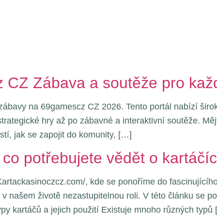
z CZ Zábava a soutěže pro kaž
a zábavy na 69gamescz CZ 2026. Tento portál nabízí širok
strategické hry až po zábavné a interaktivní soutěže. Mě
tí, jak se zapojit do komunity, […]
co potřebujete vědět o kartáčíc
/Kartackasinoczcz.com/, kde se ponoříme do fascinujícího
 v našem životě nezastupitelnou roli. V této článku se p
Typy kartáčů a jejich použití Existuje mnoho různých typů