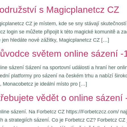
odružství s Magicplanetcz CZ
gicplanetcz CZ je místem, kde se sny stávají skutečnost
login se můžete připojit k této magické komunitě a začí
tě jen hledáte nové zážitky, Magicplanetcz CZ […]
ůvodce světem online sázení 
 sázení Sázení na sportovní události a hraní her online
dní platformy pro sázení na českém trhu a nabízí širok
, Monacobetcz je ideální místo pro […]
třebujete vědět o online sázen
online sázení. Na Forbetcz CZ https://Forbetczcz.com/ n
h a strategiích sázení. Co je Forbetcz CZ? Forbetcz CZ 