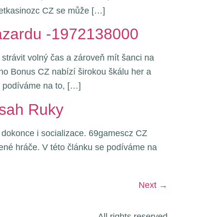
netkasinozc CZ se může […]
hazardu -1972138000
strávit volný čas a zároveň mít šanci na
ino Bonus CZ nabízí širokou škálu her a
e podíváme na to, […]
osah Ruky
 a dokonce i socializace. 69gamescz CZ
šené hráče. V této článku se podíváme na
Next
→
All rights reserved