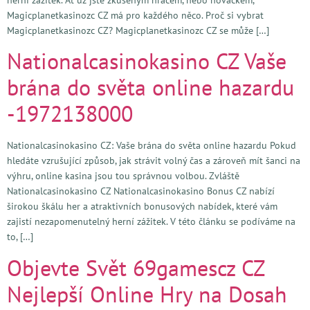
Magicplanetkasinozc CZ má pro každého něco. Proč si vybrat
Magicplanetkasinozc CZ? Magicplanetkasinozc CZ se může […]
Nationalcasinokasino CZ Vaše
brána do světa online hazardu
-1972138000
Nationalcasinokasino CZ: Vaše brána do světa online hazardu Pokud
hledáte vzrušující způsob, jak strávit volný čas a zároveň mít šanci na
výhru, online kasina jsou tou správnou volbou. Zvláště
Nationalcasinokasino CZ Nationalcasinokasino Bonus CZ nabízí
širokou škálu her a atraktivních bonusových nabídek, které vám
zajistí nezapomenutelný herní zážitek. V této článku se podíváme na
to, […]
Objevte Svět 69gamescz CZ
Nejlepší Online Hry na Dosah