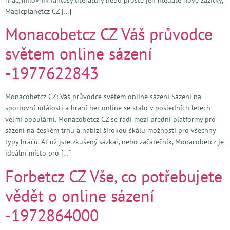
Magicplanetcz CZ […]
Monacobetcz CZ Váš průvodce
světem online sázení
-1977622843
Monacobetcz CZ: Váš průvodce světem online sázení Sázení na
sportovní události a hraní her online se stalo v posledních letech
velmi populární. Monacobetcz CZ se řadí mezi přední platformy pro
sázení na českém trhu a nabízí širokou škálu možností pro všechny
typy hráčů. Ať už jste zkušený sázkař, nebo začátečník, Monacobetcz je
ideální místo pro […]
Forbetcz CZ Vše, co potřebujete
vědět o online sázení
-1972864000