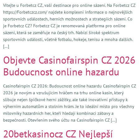
Vítejte u Forbetcz CZ, vaší destinace pro online sázení. Na Forbetcz CZ
https://Forbetczcz.com/ najdete komplexní informace o nejnovějších
sportovních událostech, herních možnostech a strategiích sázení. Co
je Forbetcz CZ? Forbetcz CZ je renomovaná platforma pro online
sázení, která se zaměřuje na český trh. Nabízí široké spektrum
sportovních událostí, včetně fotbalu, hokeje, tenisu a mnoha dalších.
[…]
Objevte Casinofairspin CZ 2026
Budoucnost online hazardu
Casinofairspin CZ 2026: Budoucnost online hazardu Casinofairspin CZ
2026 je novým a vzrušujícím hráčem na trhu online kasin, který
slibuje nejen špičkové herní zážitky, ale také inovativní přístupy k
výherním automatům a stolním hrám. Je to ideální místo pro všechny
milovníky hazardních her, kteří hledají kombinaci zábavy a
bezpečnosti. Otevřením svého účtu na Casinofairspin CZ […]
20betkasinocz CZ Nejlepší