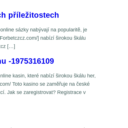
h příležitostech
nline sázky nabývají na popularitě, je
/Forbetczcz.com/] nabízí širokou škálu
tcz […]
nu -1975316109
ne kasin, které nabízí širokou škálu her,
.com/ Toto kasino se zaměřuje na české
kcí. Jak se zaregistrovat? Registrace v